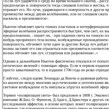
«Если луч ударяется о среду во время большого сжатия, - рассу
предполагаю я, поверхность тогда слишком плотна и жестка, ч
отражает его. Но лучи, ударяющиеся о поверхность в другое вр
промежутке между двумя колебаниями, или не слишком сжата 
насквозь и преломляются».
Ньютон объясняет цвета тонких пластинок и интерференционн
эфирные колебания распространяются быстрее, чем свет, их в
предположении, - пишет он, - при падении света на тонкую пл
нибудь прозрачного тела волны, возбужденные прохождением 
поверхность, обгоняют лучи один за другим. Когда луч дойдет
волны заставят его там отразиться или преломиться соответств
волны обгоняет там луч, сгущенная или разреженная»..»
Однако в дальнейшем Ньютон фактически отказался от попыт
оптических явлений с помощью эфира. Если в первом издании 
просто замалчивается, то в издании 1706 года он резко отрицае
Г юйгенс, следуя идеям Леонардо да Винчи и развивая работы
из аналогии между многими акустическими и оптическими явл
световое возбуждение есть импульсы упругих колебаний эфира
Термин «поляризация света» был предложен в 1808 г. Эмалюсо
именами Ж.Био, О. Френеля, Д.Араго, Д.Брюстера и других св
исследования эффектов, в основе которых лежит поляризация 
значение для понимания поляризации света имело ее проявлен