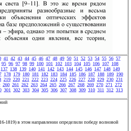
0
41
42
43
44
45
46
47
48
49
50
51
52
53
54
55
56
57
95
96
97
98
99
100
101
102
103
104
105
106
107
108
137
138
139
140
141
142
143
144
145
146
147
148
149
7
178
179
180
181
182
183
184
185
186
187
188
189
190
8
219
220
221
222
223
224
225
226
227
228
229
230
231
9
260
261
262
263
264
265
266
267
268
269
270
271
272
0
301
302
303
304
305
306
307
308
309
310
311
312
313
ений
16-1819) в этом направлении определили победу волновой