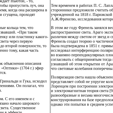
ждает Ньютон, - то,
тобы пропустить луч, она
Тем временем в работах П. С. Лапл
емя, когда она расширена в
сторонники предложили считать о
и сгущена, проходят
учрежденной на 1818 г. Парижской
А.Ж.Френелю, исследования которо
ые кольца тем, что
В этом же году Френель занялся в
ызвавший. «При таком
распространение света. Араго эксп
енку или пластинку какого-
различия между светом от звезд и 
света через первую
Френель создал теорию о частично
 до второй поверхности, то
была подтверждена в 1851 г. прям
енно тому, какая часть
исследовал интерференцию поляриз
во взаимно перпендикулярных плос
согласовать с общепринятым тогда
ок объяснения описания
узнавший об этом открытии от Ара
«Оптики» (1704 г.) эфир
что световые колебания поперечны
тся.
Поляризация света нашла объяснен
 Гринальди и Гука, исходил
представляет собой не упругие кол
ениями. Он полагал, что
Лоренцем при построении электро
.
и электромагнитная теория света [
разнообразные и весьма многочис
м. С его именем и с
конструирования на базе предполо
язано начало широкого
однако эти попытки в среднем успе
света. Существенное
ие в эффекте