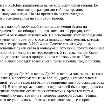
аса и Ж.Б.Био развивалась далее корпускулярная теория. Ее
бъяснение явления дифракции достойным премии,
 Академией наук. Но эта премия была присуждена
го основывались на волновой теории.
есьма важной проблемой влияния движения Земли на
ериментально обнаружил, что, помимо аберрации, нет
светом от земных источников. На основании этих наблюдений
м увлечении светового эфира движущимися телами, которая
ыми измерениями А.И.Л.Физо. Вместе с Араго Френель
ованных лучей света и обнаружил, что лучи, поляризованные
костях, никогда не интерферируют. Этот факт нельзя было
 предположением о продольности световых волн. Юнг,
го, нашел разгадку возникшего противоречия, предположив,
.
ие в трудах Дж.Максвелла. Дж.Максвеллом показано, что свет
ебания, а электромагнитные волны. Друде, Гельмгольцем и
нной теории вещества были объединены идеи об осцилляторах
9-11]. В это же время рядом исследователей были предприняты
ленные попытки объяснения оптических эффектов путем
жений о существовании в природе мировой среды - эфира,
хом не увенчались: объясняя одни явления, все теории,