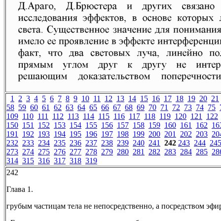
1
2
3
4
5
6
7
8
9
10
11
12
13
14
15
16
17
18
19
20
21
58
59
60
61
62
63
64
65
66
67
68
69
70
71
72
73
74
75
109
110
111
112
113
114
115
116
117
118
119
120
121
122
150
151
152
153
154
155
156
157
158
159
160
161
162
16
191
192
193
194
195
196
197
198
199
200
201
202
203
20
232
233
234
235
236
237
238
239
240
241
242
243
244
24
273
274
275
276
277
278
279
280
281
282
283
284
285
28
314
315
316
317
318
319
242
Глава 1.
грубым частицам тела не непосредственно, а посредством эфи