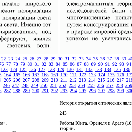
22
23
24
25
26
27
28
29
30
31
32
33
34
35
36
37
38
39
4
76
77
78
79
80
81
82
83
84
85
86
87
88
89
90
91
92
93
94
123
124
125
126
127
128
129
130
131
132
133
134
135
136
3
164
165
166
167
168
169
170
171
172
173
174
175
176
17
4
205
206
207
208
209
210
211
212
213
214
215
216
217
21
5
246
247
248
249
250
251
252
253
254
255
256
257
258
25
6
287
288
289
290
291
292
293
294
295
296
297
298
299
30
История открытия оптических явл
243
ра».
Работы Юнга, Френеля и Араго (18
теории.