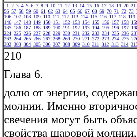
1
2
3
4
5
6
7
8
9
10
11
12
13
14
15
16
17
18
19
20
21
56
57
58
59
60
61
62
63
64
65
66
67
68
69
70
71
72
73
106
107
108
109
110
111
112
113
114
115
116
117
118
119
146
147
148
149
150
151
152
153
154
155
156
157
158
15
185
186
187
188
189
190
191
192
193
194
195
196
197
19
224
225
226
227
228
229
230
231
232
233
234
235
236
23
263
264
265
266
267
268
269
270
271
272
273
274
275
27
302
303
304
305
306
307
308
309
310
311
312
313
314
31
210
Глава 6.
долю от энергии, содержа
молнии. Именно вторично
свечения могут быть объя
свойства шаровой молнии,