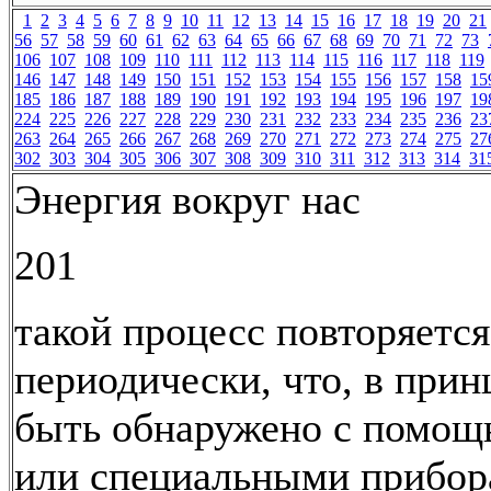
1
2
3
4
5
6
7
8
9
10
11
12
13
14
15
16
17
18
19
20
21
56
57
58
59
60
61
62
63
64
65
66
67
68
69
70
71
72
73
106
107
108
109
110
111
112
113
114
115
116
117
118
119
146
147
148
149
150
151
152
153
154
155
156
157
158
15
185
186
187
188
189
190
191
192
193
194
195
196
197
19
224
225
226
227
228
229
230
231
232
233
234
235
236
23
263
264
265
266
267
268
269
270
271
272
273
274
275
27
302
303
304
305
306
307
308
309
310
311
312
313
314
31
Энергия вокруг нас
201
такой процесс повторяется
периодически, что, в прин
быть обнаружено с помощ
или специальными прибор