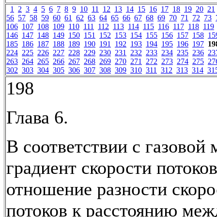
1
2
3
4
5
6
7
8
9
10
11
12
13
14
15
16
17
18
19
20
21
56
57
58
59
60
61
62
63
64
65
66
67
68
69
70
71
72
73
106
107
108
109
110
111
112
113
114
115
116
117
118
119
146
147
148
149
150
151
152
153
154
155
156
157
158
15
185
186
187
188
189
190
191
192
193
194
195
196
197
19
224
225
226
227
228
229
230
231
232
233
234
235
236
23
263
264
265
266
267
268
269
270
271
272
273
274
275
27
302
303
304
305
306
307
308
309
310
311
312
313
314
31
198
Глава 6.
В соответствии с газовой 
градиент скорости потоков 
отношение разности скоро
потоков к расстоянию меж