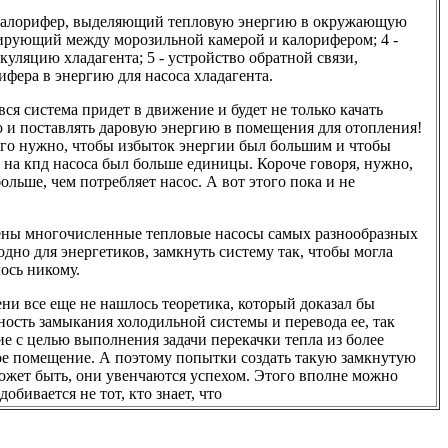
 - калорифер, выделяющий тепловую энергию в окружающую
улирующий между морозильной камерой и калорифером; 4 -
уляцию хладагента; 5 - устройство обратной связи,
фера в энергию для насоса хладагента.
вся система придет в движение и будет не только качать
о и поставлять даровую энергию в помещения для отопления!
ого нужно, чтобы избыток энергии был большим и чтобы
 на кпд насоса был больше единицы. Короче говоря, нужно,
льше, чем потребляет насос. А вот этого пока и не
оены многочисленные тепловые насосы самых разнообразных
одно для энергетиков, замкнуть систему так, чтобы могла
лось никому.
ни все еще не нашлось теоретика, который доказал бы
сть замыкания холодильной системы и перевода ее, так
ие с целью выполнения задачи перекачки тепла из более
лое помещение. А поэтому попытки создать такую замкнутую
ожет быть, они увенчаются успехом. Этого вполне можно
обивается не тот, кто знает, что