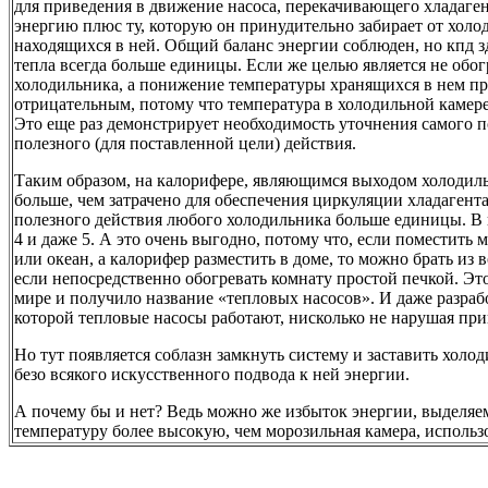
для приведения в движение насоса, перекачивающего хладагент
энергию плюс ту, которую он принудительно забирает от холо
находящихся в ней. Общий баланс энергии соблюден, но кпд з
тепла всегда больше единицы. Если же целью является не обо
холодильника, а понижение температуры хранящихся в нем про
отрицательным, потому что температура в холодильной камере 
Это еще раз демонстрирует необходимость уточнения самого п
полезного (для поставленной цели) действия.
Таким образом, на калорифере, являющимся выходом холодил
больше, чем затрачено для обеспечения циркуляции хладагента
полезного действия любого холодильника больше единицы. В н
4 и даже 5. А это очень выгодно, потому что, если поместить 
или океан, а калорифер разместить в доме, то можно брать из в
если непосредственно обогревать комнату простой печкой. Эт
мире и получило название «тепловых насосов». И даже разрабо
которой тепловые насосы работают, нисколько не нарушая п
Но тут появляется соблазн замкнуть систему и заставить хол
безо всякого искусственного подвода к ней энергии.
А почему бы и нет? Ведь можно же избыток энергии, выделя
температуру более высокую, чем морозильная камера, использов