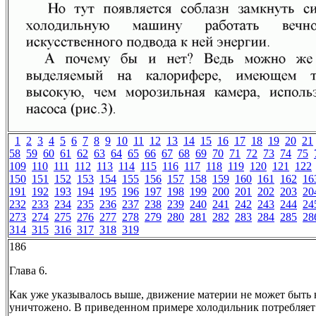
1
2
3
4
5
6
7
8
9
10
11
12
13
14
15
16
17
18
19
20
21
58
59
60
61
62
63
64
65
66
67
68
69
70
71
72
73
74
75
109
110
111
112
113
114
115
116
117
118
119
120
121
122
150
151
152
153
154
155
156
157
158
159
160
161
162
16
191
192
193
194
195
196
197
198
199
200
201
202
203
20
232
233
234
235
236
237
238
239
240
241
242
243
244
24
273
274
275
276
277
278
279
280
281
282
283
284
285
28
314
315
316
317
318
319
186
Глава 6.
Как уже указывалось выше, движение материи не может быть 
уничтожено. В приведенном примере холодильник потребляет 