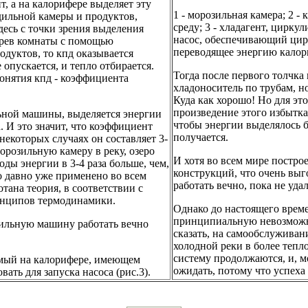
, а на калорифере выделяет эту
1 - морозильная камера; 2
дильной камеры и продуктов,
среду; 3 - хладагент, цирк
десь с точки зрения выделения
насос, обеспечивающий цирк
грев комнаты с помощью
переводящее энергию калори
дуктов, то кпд оказывается
опускается, и тепло отбирается.
Тогда после первого толчка 
онятия кпд - коэффициента
хладоноситель по трубам, н
Куда как хорошо! Но для эт
произведение этого избытка
ьной машины, выделяется энергии
чтобы энергии выделялось бо
. И это значит, что коэффициент
получается.
екоторых случаях он составляет 3-
морозильную камеру в реку, озеро
И хотя во всем мире постр
оды энергии в 3-4 раза больше, чем,
конструкций, что очень выг
о давно уже применено во всем
работать вечно, пока не уда
тана теория, в соответствии с
ринципов термодинамики.
Однако до настоящего време
принципиальную невозможно
одильную машину работать вечно
сказать, на самообслуживан
холодной реки в более теп
систему продолжаются, и, м
емый на калорифере, имеющем
ожидать, потому что успеха д
ать для запуска насоса (рис.3).