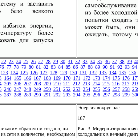
22
23
24
25
26
27
28
29
30
31
32
33
34
35
36
37
38
39
4
76
77
78
79
80
81
82
83
84
85
86
87
88
89
90
91
92
93
94
123
124
125
126
127
128
129
130
131
132
133
134
135
136
3
164
165
166
167
168
169
170
171
172
173
174
175
176
17
4
205
206
207
208
209
210
211
212
213
214
215
216
217
21
5
246
247
248
249
250
251
252
253
254
255
256
257
258
25
6
287
288
289
290
291
292
293
294
295
296
297
298
299
30
Энергия вокруг нас
187
никаким образом ни создано, ни
Рис. 3. Модернизированная
из сети в количестве, необходимом
холодильник в вечный двига