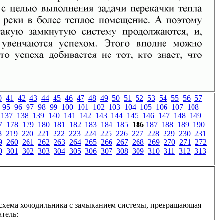
0
41
42
43
44
45
46
47
48
49
50
51
52
53
54
55
56
57
95
96
97
98
99
100
101
102
103
104
105
106
107
108
137
138
139
140
141
142
143
144
145
146
147
148
149
7
178
179
180
181
182
183
184
185
186
187
188
189
190
8
219
220
221
222
223
224
225
226
227
228
229
230
231
9
260
261
262
263
264
265
266
267
268
269
270
271
272
0
301
302
303
304
305
306
307
308
309
310
311
312
313
 схема холодильника с замыканием системы, превращающая
тель: