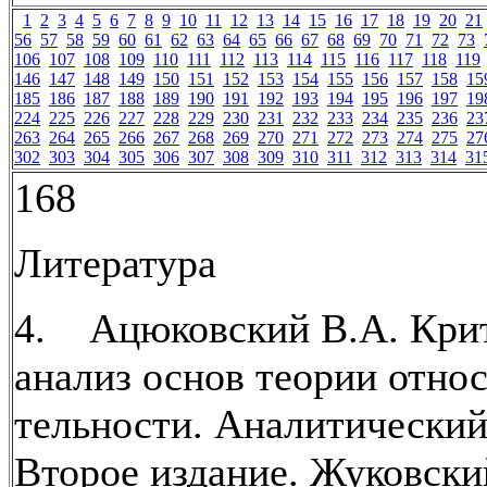
1
2
3
4
5
6
7
8
9
10
11
12
13
14
15
16
17
18
19
20
21
56
57
58
59
60
61
62
63
64
65
66
67
68
69
70
71
72
73
106
107
108
109
110
111
112
113
114
115
116
117
118
119
146
147
148
149
150
151
152
153
154
155
156
157
158
15
185
186
187
188
189
190
191
192
193
194
195
196
197
19
224
225
226
227
228
229
230
231
232
233
234
235
236
23
263
264
265
266
267
268
269
270
271
272
273
274
275
27
302
303
304
305
306
307
308
309
310
311
312
313
314
31
168
Литература
4. Ацюковский В.А. Кри
анализ основ теории относ
тельности. Аналитический
Второе издание. Жуковский