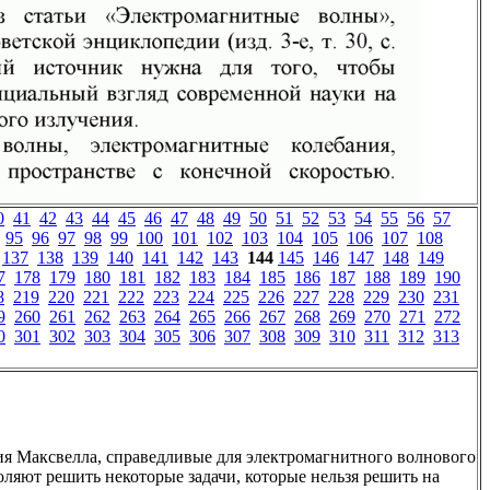
0
41
42
43
44
45
46
47
48
49
50
51
52
53
54
55
56
57
95
96
97
98
99
100
101
102
103
104
105
106
107
108
137
138
139
140
141
142
143
144
145
146
147
148
149
7
178
179
180
181
182
183
184
185
186
187
188
189
190
8
219
220
221
222
223
224
225
226
227
228
229
230
231
9
260
261
262
263
264
265
266
267
268
269
270
271
272
0
301
302
303
304
305
306
307
308
309
310
311
312
313
я Максвелла, справедливые для электромагнитного волнового
воляют решить некоторые задачи, которые нельзя решить на