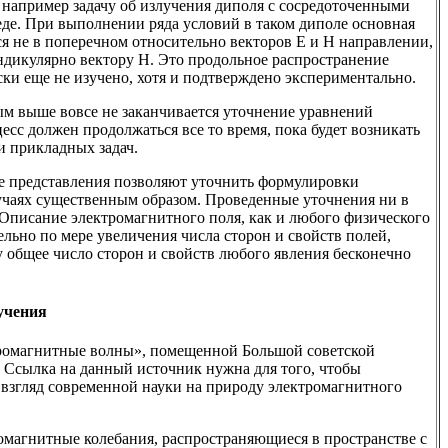
 например задачу об излучения диполя с сосредоточенными
де. При выполнении ряда условий в таком диполе основная
ся не в поперечном относительно векторов Е и Н направлении,
ендикулярно вектору Н. Это продольное распространение
ки еще не изучено, хотя и подтверждено экспериментально.
ым выше вовсе не заканчивается уточнение уравнений
есс должен продолжаться все то время, пока будет возникать
и прикладных задач.
е представления позволяют уточнить формулировки
учаях существенным образом. Проведенные уточнения ни в
 Описание электромагнитного поля, как и любого физического
ельно по мере увеличения числа сторон и свойств полей,
 общее число сторон и свойств любого явления бесконечно
учения
тромагнитные волны», помещенной Большой советской
67). Ссылка на данный источник нужна для того, чтобы
взгляд современной науки на природу электромагнитного
магнитные колебания, распространяющиеся в пространстве с