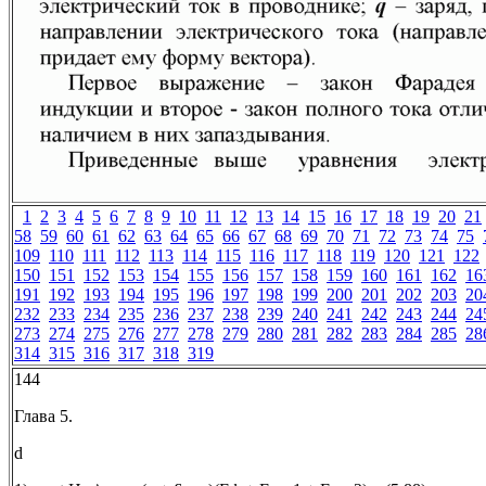
1
2
3
4
5
6
7
8
9
10
11
12
13
14
15
16
17
18
19
20
21
58
59
60
61
62
63
64
65
66
67
68
69
70
71
72
73
74
75
109
110
111
112
113
114
115
116
117
118
119
120
121
122
150
151
152
153
154
155
156
157
158
159
160
161
162
16
191
192
193
194
195
196
197
198
199
200
201
202
203
20
232
233
234
235
236
237
238
239
240
241
242
243
244
24
273
274
275
276
277
278
279
280
281
282
283
284
285
28
314
315
316
317
318
319
144
Глава 5.
d