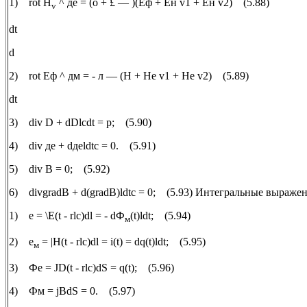
1) rot H
^ де = (о + £ — )(Еф + Ен v1 + Ен v2) (5.88)
v
dt
d
2) rot Еф ^ дм = - л — (H + He v1 + He v2) (5.89)
dt
3) div D + dDlcdt = p; (5.90)
4) div де + dдеldtc = 0. (5.91)
5) div B = 0; (5.92)
6) divgradB + d(gradB)ldtc = 0; (5.93) Интегральные выраже
1) е = \E(t - rlc)dl = - dФ
(t)ldt; (5.94)
м
2) е
= |H(t - rlc)dl = i(t) = dq(t)ldt; (5.95)
м
3) Фе = JD(t - rlc)dS = q(t); (5.96)
4) Фм = jBdS = 0. (5.97)