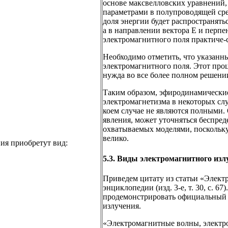
основе максвелловских уравнений,
параметрами в полупроводящей сре
доля энергии будет распространять
а в направлении вектора Е и перп
электромагнитного поля практиче-с
Необходимо отметить, что указанн
электромагнитного поля. Этот проц
нужда во все более полном решени
Таким образом, эфиродинамически
электромагнетизма в некоторых сл
коем случае не являются полными.
явления, может уточняться беспред
охватываемых моделями, поскольку
велико.
ния приобретут вид:
5.3. Виды электромагнитного изл
Приведем цитату из статьи «Элек
энциклопедии (изд. 3-е, т. 30, с. 
продемонстрировать официальный 
излучения.
«Электромагнитные волны, электро