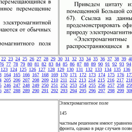
22
23
24
25
26
27
28
29
30
31
32
33
34
35
36
37
38
39
4
76
77
78
79
80
81
82
83
84
85
86
87
88
89
90
91
92
93
94
123
124
125
126
127
128
129
130
131
132
133
134
135
136
3
164
165
166
167
168
169
170
171
172
173
174
175
176
17
4
205
206
207
208
209
210
211
212
213
214
215
216
217
21
5
246
247
248
249
250
251
252
253
254
255
256
257
258
25
6
287
288
289
290
291
292
293
294
295
296
297
298
299
30
Электромагнитное поле
145
частным решением имеют уравнени
фронта, однако в ряде случаев поз