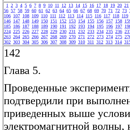
1
2
3
4
5
6
7
8
9
10
11
12
13
14
15
16
17
18
19
20
21
56
57
58
59
60
61
62
63
64
65
66
67
68
69
70
71
72
73
106
107
108
109
110
111
112
113
114
115
116
117
118
119
146
147
148
149
150
151
152
153
154
155
156
157
158
15
185
186
187
188
189
190
191
192
193
194
195
196
197
19
224
225
226
227
228
229
230
231
232
233
234
235
236
23
263
264
265
266
267
268
269
270
271
272
273
274
275
27
302
303
304
305
306
307
308
309
310
311
312
313
314
31
142
Глава 5.
Проведенные эксперимен
подтвердили при выполне
приведенных выше услови
электромагнитной волны, 