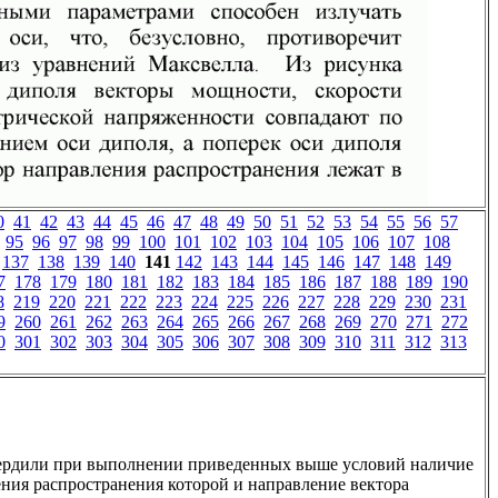
0
41
42
43
44
45
46
47
48
49
50
51
52
53
54
55
56
57
95
96
97
98
99
100
101
102
103
104
105
106
107
108
137
138
139
140
141
142
143
144
145
146
147
148
149
7
178
179
180
181
182
183
184
185
186
187
188
189
190
8
219
220
221
222
223
224
225
226
227
228
229
230
231
9
260
261
262
263
264
265
266
267
268
269
270
271
272
0
301
302
303
304
305
306
307
308
309
310
311
312
313
ердили при выполнении приведенных выше условий наличие
ния распространения которой и направление вектора