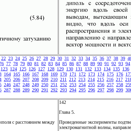
22
23
24
25
26
27
28
29
30
31
32
33
34
35
36
37
38
39
4
76
77
78
79
80
81
82
83
84
85
86
87
88
89
90
91
92
93
94
123
124
125
126
127
128
129
130
131
132
133
134
135
136
3
164
165
166
167
168
169
170
171
172
173
174
175
176
17
4
205
206
207
208
209
210
211
212
213
214
215
216
217
21
5
246
247
248
249
250
251
252
253
254
255
256
257
258
25
6
287
288
289
290
291
292
293
294
295
296
297
298
299
30
142
Глава 5.
иполя с расстоянием между
Проведенные эксперименты подтв
электромагнитной волны, направле