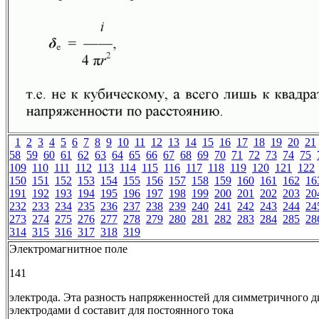
1
2
3
4
5
6
7
8
9
10
11
12
13
14
15
16
17
18
19
20
21
58
59
60
61
62
63
64
65
66
67
68
69
70
71
72
73
74
75
109
110
111
112
113
114
115
116
117
118
119
120
121
122
150
151
152
153
154
155
156
157
158
159
160
161
162
16
191
192
193
194
195
196
197
198
199
200
201
202
203
20
232
233
234
235
236
237
238
239
240
241
242
243
244
24
273
274
275
276
277
278
279
280
281
282
283
284
285
28
314
315
316
317
318
319
Электромагнитное поле
141
электрода. Эта разность напряженностей для симметричного д
электродами d составит для постоянного тока