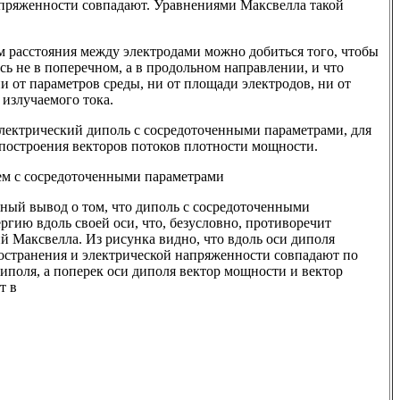
апряженности совпадают. Уравнениями Максвелла такой
м расстояния между электродами можно добиться того, чтобы
ь не в поперечном, а в продольном направлении, и что
ни от параметров среды, ни от площади электродов, ни от
 излучаемого тока.
электрический диполь с сосредоточенными параметрами, для
построения векторов потоков плотности мощности.
лем с сосредоточенными параметрами
ьный вывод о том, что диполь с сосредоточенными
ргию вдоль своей оси, что, безусловно, противоречит
 Максвелла. Из рисунка видно, что вдоль оси диполя
остранения и электрической напряженности совпадают по
иполя, а поперек оси диполя вектор мощности и вектор
т в