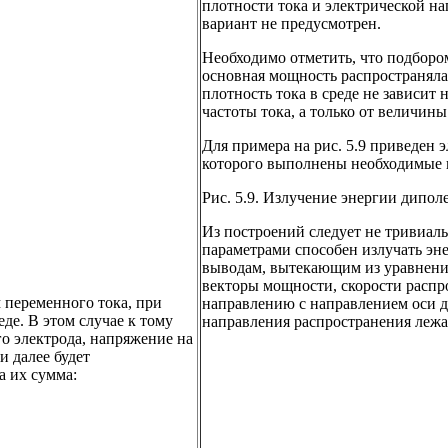
плотности тока и электрической н
вариант не предусмотрен.
Необходимо отметить, что подборо
основная мощность распространялас
плотность тока в среде не зависит 
частоты тока, а только от величины
Для примера на рис. 5.9 приведен 
которого выполнены необходимые 
Рис. 5.9. Излучение энергии дипо
Из построений следует не тривиал
параметрами способен излучать эне
выводам, вытекающим из уравнений
векторы мощности, скорости распр
 переменного тока, при
направлению с направлением оси д
еде. В этом случае к тому
направления распространения лежа
го электрода, напряжение на
 далее будет
а их сумма: