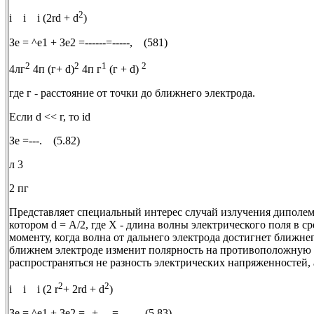
2
i i i (2rd + d
)
Зе = ^е1 + Зе2 =------=-----, (581)
2
2
1
2
4лг
4п (г+ d)
4п г
(г + d)
где г - расстояние от точки до ближнего электрода.
Если d << г, то id
Зе =---. (5.82)
л 3
2 пг
Представляет специальный интерес случай излучения диполем
котором d = А/2, где X - длина волны электрического поля в ср
моменту, когда волна от дальнего электрода достигнет ближне
ближнем электроде изменит полярность на противоположную и
распространяться не разность электрических напряженностей, 
2
2
i i i (2 r
+ 2rd + d
)
Зе = ^е1 + Зе2 =--+----=------, (5.83)