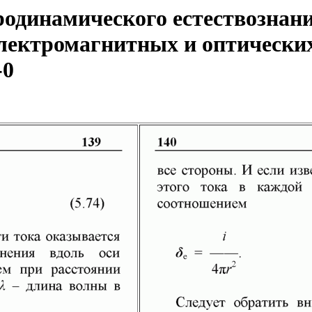
одинамического естествознани
ектромагнитных и оптических
-0