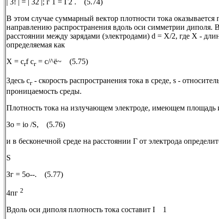
| 3! | = | 32 |; г 1 = Г2 . (5.74)
В этом случае суммарный вектор плотности тока оказывается
направлению распространения вдоль оси симметрии диполя. 
расстоянии между зарядами (электродами) d = Х/2, где X - дли
определяемая как
X = c
f с
= с/^ё~ (5.75)
r
г
Здесь с
- скорость распространения тока в среде, s - относите
г
проницаемость среды.
Плотность тока на излучающем электроде, имеющем площадь и
Зо = io /S, (5.76)
и в бесконечной среде на расстоянии Г от электрода определит
S
Зг = 5о--. (5.77)
2
4пг
Вдоль оси диполя плотность тока составит I 1