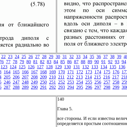
22
23
24
25
26
27
28
29
30
31
32
33
34
35
36
37
38
39
4
76
77
78
79
80
81
82
83
84
85
86
87
88
89
90
91
92
93
94
123
124
125
126
127
128
129
130
131
132
133
134
135
136
3
164
165
166
167
168
169
170
171
172
173
174
175
176
17
4
205
206
207
208
209
210
211
212
213
214
215
216
217
21
5
246
247
248
249
250
251
252
253
254
255
256
257
258
25
6
287
288
289
290
291
292
293
294
295
296
297
298
299
30
140
Глава 5.
все стороны. И если известна велич
определяется простым соотношени