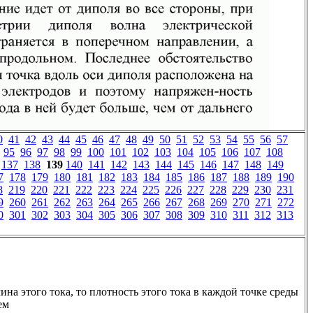
0
41
42
43
44
45
46
47
48
49
50
51
52
53
54
55
56
57
95
96
97
98
99
100
101
102
103
104
105
106
107
108
137
138
139
140
141
142
143
144
145
146
147
148
149
7
178
179
180
181
182
183
184
185
186
187
188
189
190
8
219
220
221
222
223
224
225
226
227
228
229
230
231
9
260
261
262
263
264
265
266
267
268
269
270
271
272
0
301
302
303
304
305
306
307
308
309
310
311
312
313
ина этого тока, то плотность этого тока в каждой точке среды
ем