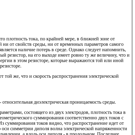
то плотность тока, по крайней мере, в ближней зоне от
 ни от свойств среды, ни от временных параметров самого
вляется наличие потерь в среде. Однако следует напомнить,
ый резистор, на его выходе имеет ровно ту же величину, что и
энергии в этом резисторе, которые выражаются той или иной
резисторе.
ет той же, что и скорость распространения электрической
 s - относительная диэлектрическая проницаемость среды.
аметрами, состоящего из двух электродов, плотность тока в
еометрического суммирования соответственно двух токов с
 Из суммирования токов видно, что распространение идет от
по оси симметрии диполя волна электрической напряженности
равлении, а вдоль оси диполя - в продольном. Последнее