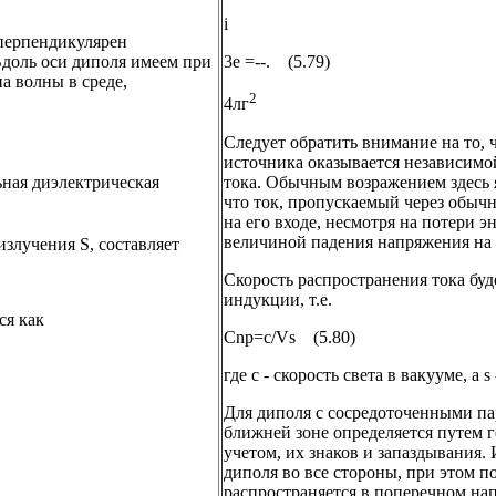
i
 перпендикулярен
Вдоль оси диполя имеем при
3е =--. (5.79)
на волны в среде,
2
4лг
Следует обратить внимание на то, ч
источника оказывается независимой
льная диэлектрическая
тока. Обычным возражением здесь я
что ток, пропускаемый через обычн
на его входе, несмотря на потери 
величиной падения напряжения на 
злучения S, составляет
Скорость распространения тока буд
индукции, т.е.
ся как
Cnp=c/Vs (5.80)
где с - скорость света в вакууме, а
Для диполя с сосредоточенными пар
ближней зоне определяется путем г
учетом, их знаков и запаздывания.
диполя во все стороны, при этом 
распространяется в поперечном нап