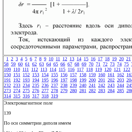
1
2
3
4
5
6
7
8
9
10
11
12
13
14
15
16
17
18
19
20
21
58
59
60
61
62
63
64
65
66
67
68
69
70
71
72
73
74
75
109
110
111
112
113
114
115
116
117
118
119
120
121
122
150
151
152
153
154
155
156
157
158
159
160
161
162
16
191
192
193
194
195
196
197
198
199
200
201
202
203
20
232
233
234
235
236
237
238
239
240
241
242
243
244
24
273
274
275
276
277
278
279
280
281
282
283
284
285
28
314
315
316
317
318
319
Электромагнитное поле
139
По оси симметрии диполя имеем