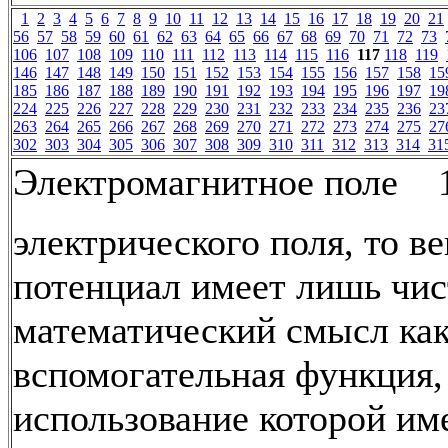
1
2
3
4
5
6
7
8
9
10
11
12
13
14
15
16
17
18
19
20
21
56
57
58
59
60
61
62
63
64
65
66
67
68
69
70
71
72
73
106
107
108
109
110
111
112
113
114
115
116
117
118
119
146
147
148
149
150
151
152
153
154
155
156
157
158
15
185
186
187
188
189
190
191
192
193
194
195
196
197
19
224
225
226
227
228
229
230
231
232
233
234
235
236
23
263
264
265
266
267
268
269
270
271
272
273
274
275
27
302
303
304
305
306
307
308
309
310
311
312
313
314
31
Электромагнитное поле 
электрического поля, то в
потенциал имеет лишь чис
математический смысл как
вспомогательная функция,
использование которой им