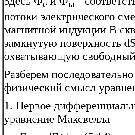
Здесь Ф
и Ф
- соответст
е
ы
потоки электрического см
магнитной индукции B скв
замкнутую поверхность dS
охватывающую свободный 
Разберем последовательно
физический смысл уравне
1. Первое дифференциаль
уравнение Максвелла