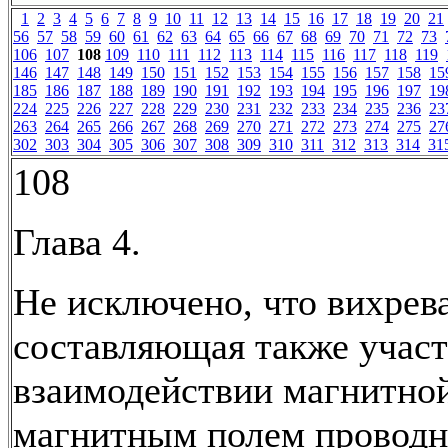
1
2
3
4
5
6
7
8
9
10
11
12
13
14
15
16
17
18
19
20
21
56
57
58
59
60
61
62
63
64
65
66
67
68
69
70
71
72
73
106
107
108
109
110
111
112
113
114
115
116
117
118
119
146
147
148
149
150
151
152
153
154
155
156
157
158
15
185
186
187
188
189
190
191
192
193
194
195
196
197
19
224
225
226
227
228
229
230
231
232
233
234
235
236
23
263
264
265
266
267
268
269
270
271
272
273
274
275
27
302
303
304
305
306
307
308
309
310
311
312
313
314
31
108
Глава 4.
Не исключено, что вихрев
составляющая также участ
взаимодействии магнитной
магнитным полем проводни