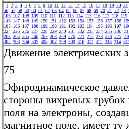
1
2
3
4
5
6
7
8
9
10
11
12
13
14
15
16
17
18
19
20
21
56
57
58
59
60
61
62
63
64
65
66
67
68
69
70
71
72
73
106
107
108
109
110
111
112
113
114
115
116
117
118
119
146
147
148
149
150
151
152
153
154
155
156
157
158
15
185
186
187
188
189
190
191
192
193
194
195
196
197
19
224
225
226
227
228
229
230
231
232
233
234
235
236
23
263
264
265
266
267
268
269
270
271
272
273
274
275
27
302
303
304
305
306
307
308
309
310
311
312
313
314
31
Движение электрических з
75
Эфиродинамическое давле
стороны вихревых трубок
поля на электроны, создав
магнитное поле, имеет ту 