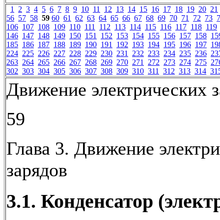
1
2
3
4
5
6
7
8
9
10
11
12
13
14
15
16
17
18
19
20
21
56
57
58
59
60
61
62
63
64
65
66
67
68
69
70
71
72
73
106
107
108
109
110
111
112
113
114
115
116
117
118
119
146
147
148
149
150
151
152
153
154
155
156
157
158
15
185
186
187
188
189
190
191
192
193
194
195
196
197
19
224
225
226
227
228
229
230
231
232
233
234
235
236
23
263
264
265
266
267
268
269
270
271
272
273
274
275
27
302
303
304
305
306
307
308
309
310
311
312
313
314
31
Движение электрических з
59
Глава 3. Движение электр
зарядов
3.1. Конденсатор (элект