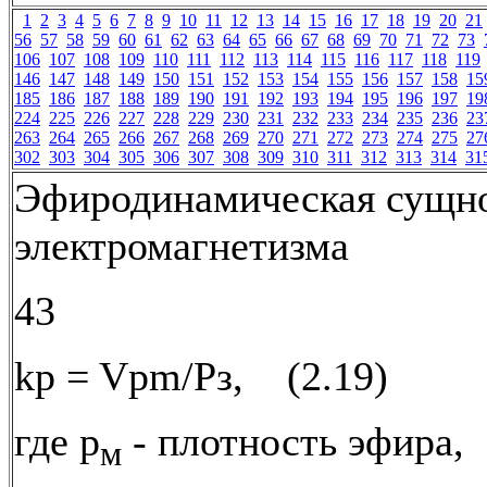
1
2
3
4
5
6
7
8
9
10
11
12
13
14
15
16
17
18
19
20
21
56
57
58
59
60
61
62
63
64
65
66
67
68
69
70
71
72
73
106
107
108
109
110
111
112
113
114
115
116
117
118
119
146
147
148
149
150
151
152
153
154
155
156
157
158
15
185
186
187
188
189
190
191
192
193
194
195
196
197
19
224
225
226
227
228
229
230
231
232
233
234
235
236
23
263
264
265
266
267
268
269
270
271
272
273
274
275
27
302
303
304
305
306
307
308
309
310
311
312
313
314
31
Эфиродинамическая сущн
электромагнетизма
43
kp = Vpm/Рз, (2.19)
где р
- плотность эфира,
м