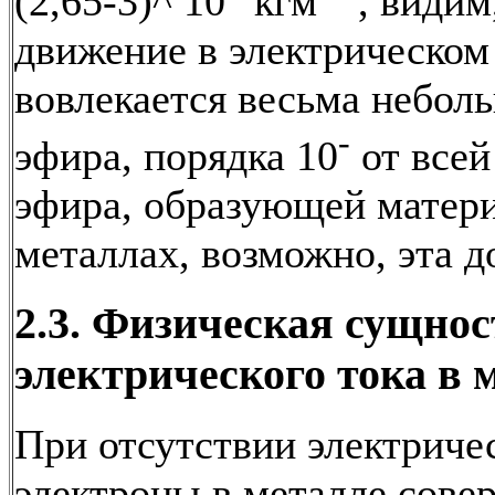
(2,65-3)^ 10
кгм
, видим,
движение в электрическом
вовлекается весьма небол
-
эфира, порядка 10
от всей
эфира, образующей матери
металлах, возможно, эта д
2.3. Физическая сущнос
электрического тока в 
При отсутствии электриче
электроны в металле сов