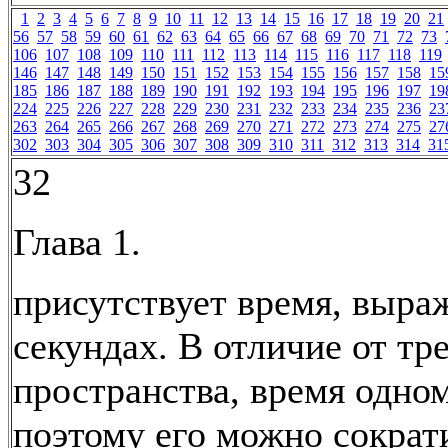
1
2
3
4
5
6
7
8
9
10
11
12
13
14
15
16
17
18
19
20
21
56
57
58
59
60
61
62
63
64
65
66
67
68
69
70
71
72
73
106
107
108
109
110
111
112
113
114
115
116
117
118
119
146
147
148
149
150
151
152
153
154
155
156
157
158
15
185
186
187
188
189
190
191
192
193
194
195
196
197
19
224
225
226
227
228
229
230
231
232
233
234
235
236
23
263
264
265
266
267
268
269
270
271
272
273
274
275
27
302
303
304
305
306
307
308
309
310
311
312
313
314
31
32
Глава 1.
присутствует время, выра
секундах. В отличие от тр
пространства, время одно
поэтому его можно сократи