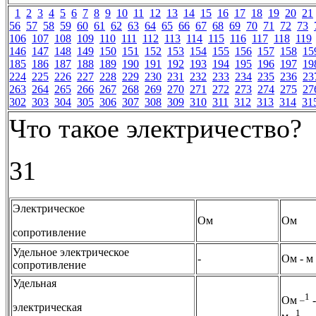
1
2
3
4
5
6
7
8
9
10
11
12
13
14
15
16
17
18
19
20
21
56
57
58
59
60
61
62
63
64
65
66
67
68
69
70
71
72
73
106
107
108
109
110
111
112
113
114
115
116
117
118
119
146
147
148
149
150
151
152
153
154
155
156
157
158
15
185
186
187
188
189
190
191
192
193
194
195
196
197
19
224
225
226
227
228
229
230
231
232
233
234
235
236
23
263
264
265
266
267
268
269
270
271
272
273
274
275
27
302
303
304
305
306
307
308
309
310
311
312
313
314
31
Что такое электричество?
31
Электрическое
Ом
Ом
сопротивление
Удельное электрическое
-
Ом - м
сопротивление
Удельная
_1
Ом
-
электрическая
_ 1