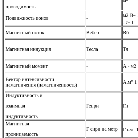
м
проводимость
_
м2-В
Подвижность ионов
-
_
- с
1
Магнитный поток
Вебер
Вб
Магнитная индукция
Тесла
Тл
Магнитный момент
-
А - м2
Вектор интенсивности
А.м" 1
намагничения (намагниченность)
Индуктивность и
взаимная
Генри
Гн
индуктивность
Магнитная
_
Г енри на метр
Гн-м
проницаемость