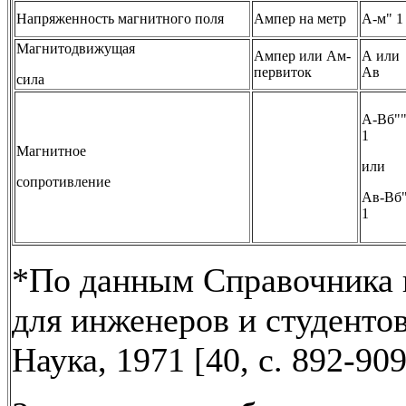
Напряженность магнитного поля
Ампер на метр
А-м" 1
Магнитодвижущая
Ампер или Ам-
А или
первиток
Ав
сила
А-Вб"
1
Магнитное
или
сопротивление
Ав-Вб
1
*По данным Справочника 
для инженеров и студентов
Наука, 1971 [40, с. 892-909