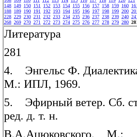
108
109
110
111
112
113
114
115
116
117
118
119
120
121
148
149
150
151
152
153
154
155
156
157
158
159
160
16
188
189
190
191
192
193
194
195
196
197
198
199
200
20
228
229
230
231
232
233
234
235
236
237
238
239
240
24
268
269
270
271
272
273
274
275
276
277
278
279
280
28
Литература
281
4. Энгельс Ф. Диалектик
М.: ИПЛ, 1969.
5. Эфирный ветер. Сб. ст
ред. д. т. н.
B.А.Ацюковского. М.: