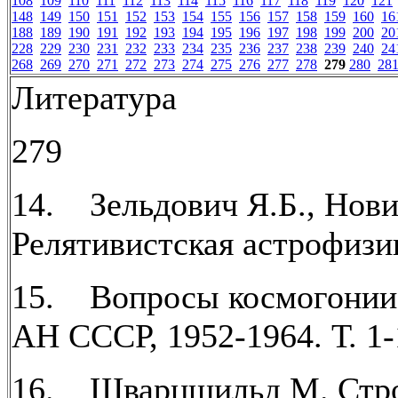
108
109
110
111
112
113
114
115
116
117
118
119
120
121
148
149
150
151
152
153
154
155
156
157
158
159
160
16
188
189
190
191
192
193
194
195
196
197
198
199
200
20
228
229
230
231
232
233
234
235
236
237
238
239
240
24
268
269
270
271
272
273
274
275
276
277
278
279
280
28
Литература
279
14. Зельдович Я.Б., Нови
Релятивистская астрофизик
15. Вопросы космогонии.
АН СССР, 1952-1964. Т. 1-
16. Шварцшильд М. Стро