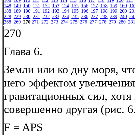
108
109
110
111
112
113
114
115
116
117
118
119
120
121
148
149
150
151
152
153
154
155
156
157
158
159
160
16
188
189
190
191
192
193
194
195
196
197
198
199
200
20
228
229
230
231
232
233
234
235
236
237
238
239
240
24
268
269
270
271
272
273
274
275
276
277
278
279
280
28
270
Глава 6.
Земли или ко дну моря, чт
него эффектом увеличения
гравитационных сил, хотя
совершенно другая (рис. 6.
F = APS