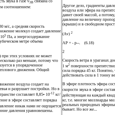
ь звука в газе v
связана со
3B
Другое дело, градиенты давл
м соотношением:
воздуха или эфира на препят
давит своей массой, а потому
давление на величину пропор
(крыши) и в свободном прост
30 м/с, а средняя скорость
движение молекул создает давление
2
(Av)
5
 10
Па, а энергосодержание
кубическом метре объема
АР = - р--. (6.18)
2
 при этих условиях не может
Скорость ветра в ураганах дос
несколько раз меньше, потому что
2
азуется в упорядоченное
1 м
поверхности препятствия 
 теплового движения. Общий
сила порядка 45 кг. Понятно
действовать сила в 1 тонну 
В эфире плотность эфира сос
движение воздуха создает на
евья и разрушает постройки. Но в
скорости звука в эфире соста
-12
ранстве составляет 8,85• 10
кг/
действующая на каждый квадр
кг, т.е. многие миллиарды м
ение в эфире составляет порядка
реальных природных эфирных 
 давление никак нами не ощущается
бывает. Но все же...
енние давления уравновешены.