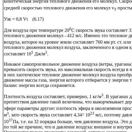
кинетическая энергия теплового движения его молекул. Скорост
средней скоростью теплового движения его молекул v
просты
T
Узв = 0,8 Vt (6.17)
0
Для воздуха при температуре 20
С скорость звука составляет 3
теплового движения молекул - 412 м/с. Именно это тепловое 
воздуха, которое на уровне земли составляет 760 мм рт. ст. или
теплового движения молекул воздуха, заключенного в одном 
5
3
составляет 10
Дж/м
.
Никакое самопроизвольное движение воздуха (ветры, ураганы)
превысить скорость звука, их максимальная скорость всегда в 
в них хаотическое тепловое движение молекул воздуха преобр
движение массы газа, энергия которого отбирается у энергии
баланс энергии всегда сохраняется.
3
Плотность воздуха составляет, примерно, 1 кг/м
. В ураганах 
препятствия давление такой величины, что выкорчевывает дер
эфире параметры другие: плотность эфира в околоземном прост
3
23
м
, зато скорость звука составляет 4,34^ 10
м/с, поэтому давл
37
10
Па, т.е. на 32 порядка больше, чем давление воздуха. Это
по той же причине, что и давление воздуха: внешние и внутр