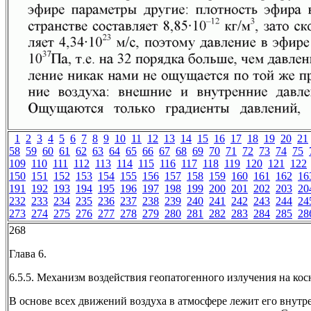
1
2
3
4
5
6
7
8
9
10
11
12
13
14
15
16
17
18
19
20
21
58
59
60
61
62
63
64
65
66
67
68
69
70
71
72
73
74
75
109
110
111
112
113
114
115
116
117
118
119
120
121
122
150
151
152
153
154
155
156
157
158
159
160
161
162
16
191
192
193
194
195
196
197
198
199
200
201
202
203
20
232
233
234
235
236
237
238
239
240
241
242
243
244
24
273
274
275
276
277
278
279
280
281
282
283
284
285
28
268
Глава 6.
6.5.5. Механизм воздействия геопатогенного излучения на ко
В основе всех движений воздуха в атмосфере лежит его внутрен