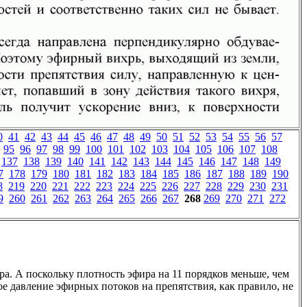
0
41
42
43
44
45
46
47
48
49
50
51
52
53
54
55
56
57
95
96
97
98
99
100
101
102
103
104
105
106
107
108
137
138
139
140
141
142
143
144
145
146
147
148
149
7
178
179
180
181
182
183
184
185
186
187
188
189
190
8
219
220
221
222
223
224
225
226
227
228
229
230
231
9
260
261
262
263
264
265
266
267
268
269
270
271
272
а. А поскольку плотность эфира на 11 порядков меньше, чем
ое давление эфирных потоков на препятствия, как правило, не