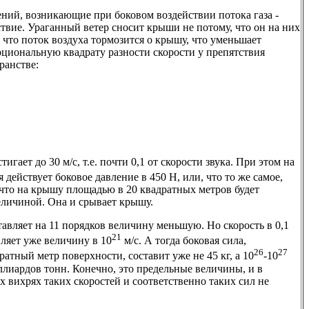
ений, возникающие при боковом воздействии потока газа -
ствие. Ураганный ветер сносит крыши не потому, что он на них
, что поток воздуха тормозится о крышу, что уменьшает
циональную квадрату разности скорости у препятствия
ранстве:
тигает до 30 м/с, т.е. почти 0,1 от скорости звука. При этом на
действует боковое давление в 450 Н, или, что то же самое,
, что на крышу площадью в 20 квадратных метров будет
величиной. Она и срывает крышу.
тавляет на 11 порядков величину меньшую. Но скорость в 0,1
21
вляет уже величину в 10
м/с. А тогда боковая сила,
26
27
атный метр поверхности, составит уже не 45 кг, а 10
-10
иллиардов тонн. Конечно, это предельные величины, и в
вихрях таких скоростей и соответственно таких сил не