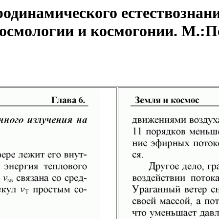
одинамического естествознани
смологии и космогонии. М.:Пет