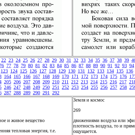
22
23
24
25
26
27
28
29
30
31
32
33
34
35
36
37
38
39
4
76
77
78
79
80
81
82
83
84
85
86
87
88
89
90
91
92
93
94
123
124
125
126
127
128
129
130
131
132
133
134
135
136
3
164
165
166
167
168
169
170
171
172
173
174
175
176
17
4
205
206
207
208
209
210
211
212
213
214
215
216
217
21
5
246
247
248
249
250
251
252
253
254
255
256
257
258
25
6
287
288
289
290
291
292
Земля и космос
269
сное и живое вещество
движениями воздуха или эфир
плотность воздуха, то и прям
няя тепловая энергия, т.е.
ощущается.