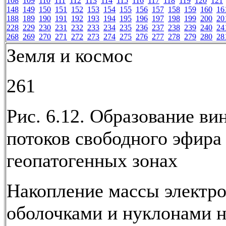
108
109
110
111
112
113
114
115
116
117
118
119
120
121
148
149
150
151
152
153
154
155
156
157
158
159
160
16
188
189
190
191
192
193
194
195
196
197
198
199
200
20
228
229
230
231
232
233
234
235
236
237
238
239
240
24
268
269
270
271
272
273
274
275
276
277
278
279
280
28
Земля и космос
261
Рис. 6.12. Образование ви
потоков свободного эфира
геопатогенных зонах
Накопление массы электр
оболочками и нуклонами н