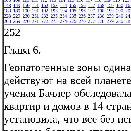
108
109
110
111
112
113
114
115
116
117
118
119
120
121
148
149
150
151
152
153
154
155
156
157
158
159
160
16
188
189
190
191
192
193
194
195
196
197
198
199
200
20
228
229
230
231
232
233
234
235
236
237
238
239
240
24
268
269
270
271
272
273
274
275
276
277
278
279
280
28
252
Глава 6.
Геопатогенные зоны одина
действуют на всей планет
ученая Бачлер обследовал
квартир и домов в 14 стра
установила, что все без и