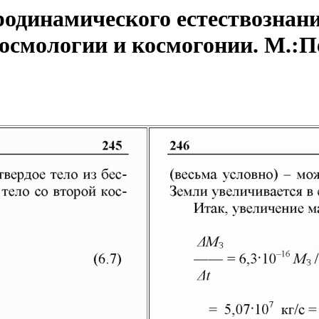
одинамического естествознани
смологии и космогонии. М.:Пет