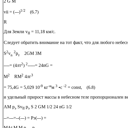
2 G M
1/2
vii = (---)
(6.7)
R
Для Земли v
= 11,18 км/с.
II
Следует обратить внимание на тот факт, что для любого небес
2
2
S
v
р
2GM 3M
n
т
2
2
----= (4лт
)
-----= 24nG =
2
2
3
М
RM
4лг
-9
-и
3
-2
= 75,4G = 5,029 10
кг
м
•с
= сonst, (6.8)
и удельный прирост массы в небесном теле пропорционален в
AM р
Sv
р
S 2 GM 1/2 24 nG 1/2
э
II
э
--=---=--(---) = Рэ(---) =
MAt М М р
р
.