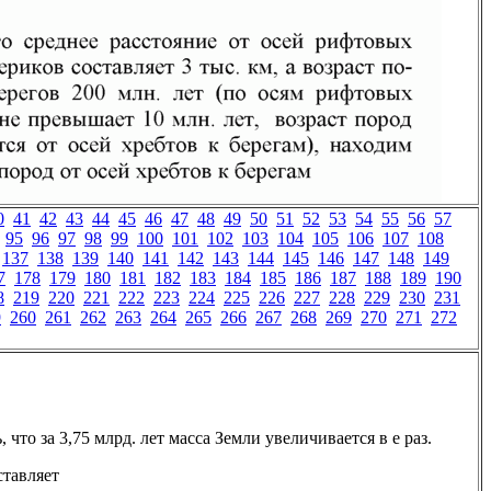
0
41
42
43
44
45
46
47
48
49
50
51
52
53
54
55
56
57
95
96
97
98
99
100
101
102
103
104
105
106
107
108
137
138
139
140
141
142
143
144
145
146
147
148
149
7
178
179
180
181
182
183
184
185
186
187
188
189
190
8
219
220
221
222
223
224
225
226
227
228
229
230
231
9
260
261
262
263
264
265
266
267
268
269
270
271
272
 что за 3,75 млрд. лет масса Земли увеличивается в е раз.
ставляет