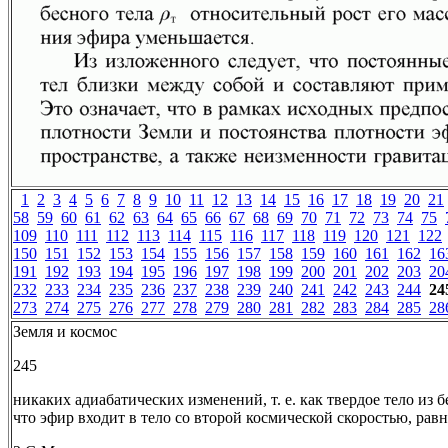
1
2
3
4
5
6
7
8
9
10
11
12
13
14
15
16
17
18
19
20
21
58
59
60
61
62
63
64
65
66
67
68
69
70
71
72
73
74
75
109
110
111
112
113
114
115
116
117
118
119
120
121
122
150
151
152
153
154
155
156
157
158
159
160
161
162
16
191
192
193
194
195
196
197
198
199
200
201
202
203
20
232
233
234
235
236
237
238
239
240
241
242
243
244
24
273
274
275
276
277
278
279
280
281
282
283
284
285
28
Земля и космос
245
никаких адиабатических изменений, т. е. как твердое тело из б
что эфир входит в тело со второй космической скоростью, рав