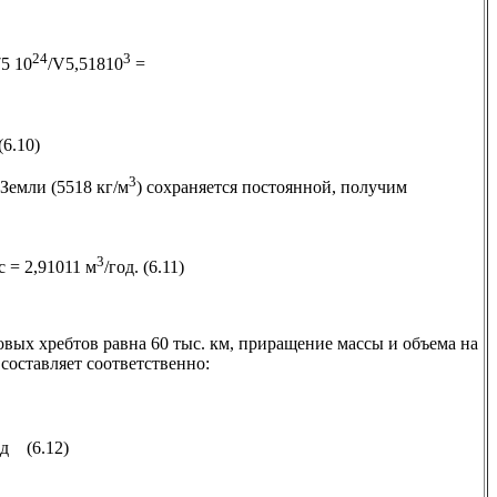
24
3
75 10
/V5,51810
=
6.10)
3
Земли (5518 кг/м
) сохраняется постоянной, получим
3
/с = 2,91011 м
/год. (6.11)
вых хребтов равна 60 тыс. км, приращение массы и объема на
составляет соответственно:
д (6.12)