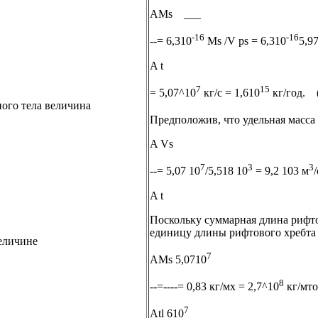
AMs ___
-16
-16
--= 6,310
Ms /V ps = 6,310
5,9
A t
7
15
= 5,07^10
кг/с = 1,610
кг/год. (
ного тела величина
Предположив, что удельная масса 
A Vs
7
3
3
--= 5,07 10
/5,518 10
= 9,2 103 м
A t
Поскольку суммарная длина рифто
единицу длины рифтового хребта 
еличине
7
AMs 5,0710
8
--=----= 0,83 кг/мх = 2,7^10
кг/мто
7
Atl 610