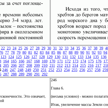
22
23
24
25
26
27
28
29
30
31
32
33
34
35
36
37
38
39
4
76
77
78
79
80
81
82
83
84
85
86
87
88
89
90
91
92
93
94
123
124
125
126
127
128
129
130
131
132
133
134
135
136
3
164
165
166
167
168
169
170
171
172
173
174
175
176
17
4
205
206
207
208
209
210
211
212
213
214
215
216
217
21
5
246
247
248
249
250
251
252
253
254
255
256
257
258
25
6
287
288
289
290
291
292
246
Глава 6.
есконечности. Это означает,
(весьма условно) - можно полагать,
ной
Итак, увеличение массы Земли со