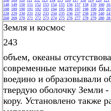
108
109
110
111
112
113
114
115
116
117
118
119
120
121
148
149
150
151
152
153
154
155
156
157
158
159
160
16
188
189
190
191
192
193
194
195
196
197
198
199
200
20
228
229
230
231
232
233
234
235
236
237
238
239
240
24
268
269
270
271
272
273
274
275
276
277
278
279
280
28
Земля и космос
243
объем, океаны отсутствова
современные материки бы
воедино и образовывали 
твердую оболочку Земли -
кору. Установлено также 