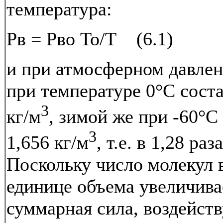
температура:
Рв = Рво То/Т (6.1)
и при атмосферном давлен
при температуре 0°С соста
3
кг/м
, зимой же при -60°С
3
1,656 кг/м
, т.е. в 1,28 ра
Поскольку число молекул 
единице объема увеличивае
суммарная сила, воздейст