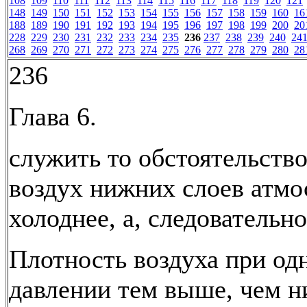
108
109
110
111
112
113
114
115
116
117
118
119
120
121
148
149
150
151
152
153
154
155
156
157
158
159
160
16
188
189
190
191
192
193
194
195
196
197
198
199
200
20
228
229
230
231
232
233
234
235
236
237
238
239
240
24
268
269
270
271
272
273
274
275
276
277
278
279
280
28
236
Глава 6.
служить то обстоятельство
воздух нижних слоев атм
холоднее, а, следовательно
Плотность воздуха при од
давлении тем выше, чем н