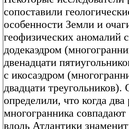
сопоставили геологически
особенности Земли и очаг
геофизических аномалий с
додекаэдром (многогранни
двенадцати пятиугольников
с икосаэдром (многогранн
двадцати треугольников).
определили, что когда два
многогранника совпадают
вдоль Атлантики знамени