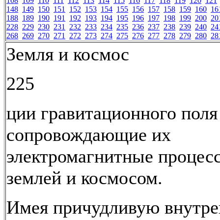
108
109
110
111
112
113
114
115
116
117
118
119
120
121
148
149
150
151
152
153
154
155
156
157
158
159
160
16
188
189
190
191
192
193
194
195
196
197
198
199
200
20
228
229
230
231
232
233
234
235
236
237
238
239
240
24
268
269
270
271
272
273
274
275
276
277
278
279
280
28
Земля и космос
225
ции гравитационного поля
сопровождающие их
электромагнитные процес
землей и космосом.
Имея причудливую внутр