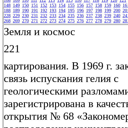
108
109
110
111
112
113
114
115
116
117
118
119
120
121
148
149
150
151
152
153
154
155
156
157
158
159
160
16
188
189
190
191
192
193
194
195
196
197
198
199
200
20
228
229
230
231
232
233
234
235
236
237
238
239
240
24
268
269
270
271
272
273
274
275
276
277
278
279
280
28
Земля и космос
221
картирования. В 1969 г. з
связь испускания гелия с
геологическими разломам
зарегистрирована в качест
открытия № 68 «Закономе