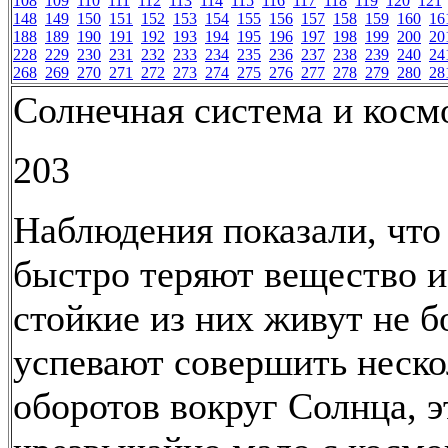
108
109
110
111
112
113
114
115
116
117
118
119
120
121
148
149
150
151
152
153
154
155
156
157
158
159
160
16
188
189
190
191
192
193
194
195
196
197
198
199
200
20
228
229
230
231
232
233
234
235
236
237
238
239
240
24
268
269
270
271
272
273
274
275
276
277
278
279
280
28
Солнечная система и косм
203
Наблюдения показали, что
быстро теряют вещество 
стойкие из них живут не б
успевают совершить неско
оборотов вокруг Солнца, э