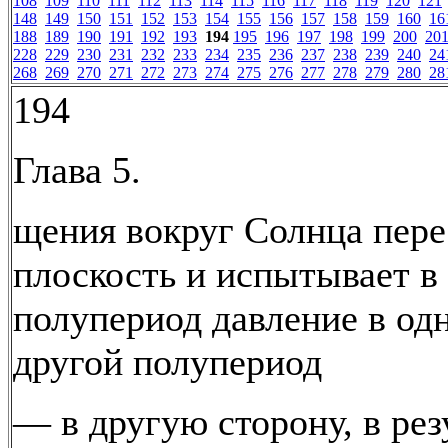
108
109
110
111
112
113
114
115
116
117
118
119
120
121
148
149
150
151
152
153
154
155
156
157
158
159
160
16
188
189
190
191
192
193
194
195
196
197
198
199
200
20
228
229
230
231
232
233
234
235
236
237
238
239
240
24
268
269
270
271
272
273
274
275
276
277
278
279
280
28
194
Глава 5.
щения вокруг Солнца пере
плоскость и испытывает в
полупериод давление в одн
другой полупериод
— в другую сторону, в рез