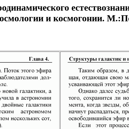
одинамического естествознани
смологии и космогонии. М.:Пет