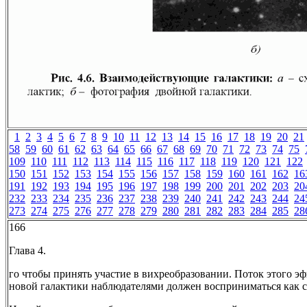
1
2
3
4
5
6
7
8
9
10
11
12
13
14
15
16
17
18
19
20
21
58
59
60
61
62
63
64
65
66
67
68
69
70
71
72
73
74
75
109
110
111
112
113
114
115
116
117
118
119
120
121
122
150
151
152
153
154
155
156
157
158
159
160
161
162
16
191
192
193
194
195
196
197
198
199
200
201
202
203
20
232
233
234
235
236
237
238
239
240
241
242
243
244
24
273
274
275
276
277
278
279
280
281
282
283
284
285
28
166
Глава 4.
го чтобы принять участие в вихреобразовании. Поток этого эф
новой галактики наблюдателями должен восприниматься как с