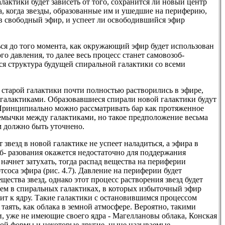
алактики будет зависеть от того, сохранится ли новый центр
а, когда звезды, образованные им и ушедшие на периферию,
 в свободный эфир, и успеет ли освободившийся эфир
ься до того момента, как окружающий эфир будет использован
о давления, то далее весь процесс станет самовозоб-
я структура будущей спиральной галактики со всеми
ы старой галактики почти полностью растворились в эфире,
галактиками. Образовавшиеся спирали новой галактики будут
. Принципиально можно рассматривать бар как протяженное
емычки между галактиками, но такое предположение весьма
м должно быть уточнено.
 звезд в новой галактике не успеет наладиться, а эфира в
- разования окажется недостаточно для поддержания
 начнет затухать, тогда распад вещества на периферии
тсоса эфира (рис. 4.7). Давление на периферии будет
ещества звезд, однако этот процесс растворения звезд будет
 чем в спиральных галактиках, в которых избыточный эфир
ит к ядру. Такие галактики с остановившимся процессом
таять, как облака в земной атмосфере. Вероятно, такими
и, уже не имеющие своего ядра - Магеллановы облака, Конская
евой формы и некоторые другие, ныне называемые