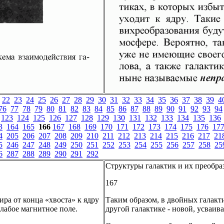
22
23
24
25
26
27
28
29
30
31
32
33
34
35
36
37
38
39
4
76
77
78
79
80
81
82
83
84
85
86
87
88
89
90
91
92
93
94
123
124
125
126
127
128
129
130
131
132
133
134
135
136
3
164
165
166
167
168
169
170
171
172
173
174
175
176
17
4
205
206
207
208
209
210
211
212
213
214
215
216
217
21
5
246
247
248
249
250
251
252
253
254
255
256
257
258
25
6
287
288
289
290
291
292
Структуры галактик и их преобра
167
ира от конца «хвоста» к ядру
Таким образом, в двойных галакти
лабое магнитное поле.
другой галактике - новой, усваив