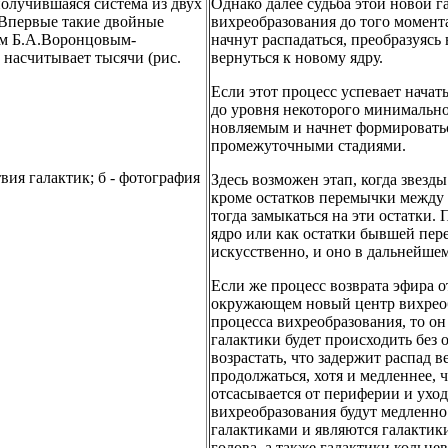
получившаяся система из двух
Однако далее судьба этой новой г
 Впервые такие двойные
вихреобразования до того момент
ом Б.А.Воронцовым-
начнут распадаться, преобразуясь
 насчитывает тысячи (рис.
вернуться к новому ядру.
Если этот процесс успевает начат
до уровня некоторого минимальног
новляемым и начнет формироватьс
промежуточными стадиями.
вия галактик; б - фотография
Здесь возможен этап, когда звезд
кроме остатков перемычки между 
тогда замыкаться на эти остатки
ядро или как остатки бывшей пер
искусственно, и оно в дальнейше
Если же процесс возврата эфира от
окружающем новый центр вихреоб
процесса вихреобразования, то он
галактики будет происходить без о
возрастать, что задержит распад в
продолжаться, хотя и медленнее,
отсасывается от периферии и уход
вихреобразования будут медленно 
галактиками и являются галактик
голова, а также галактики кольц