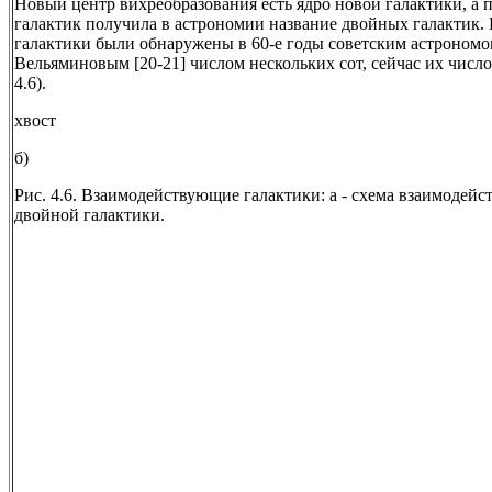
Новый центр вихреобразования есть ядро новой галактики, а 
галактик получила в астрономии название двойных галактик.
галактики были обнаружены в 60-е годы советским астроном
Вельяминовым [20-21] числом нескольких сот, сейчас их число
4.6).
хвост
б)
Рис. 4.6. Взаимодействующие галактики: а - схема взаимодейст
двойной галактики.