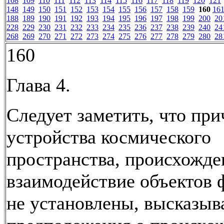
108
109
110
111
112
113
114
115
116
117
118
119
120
121
148
149
150
151
152
153
154
155
156
157
158
159
160
16
188
189
190
191
192
193
194
195
196
197
198
199
200
20
228
229
230
231
232
233
234
235
236
237
238
239
240
24
268
269
270
271
272
273
274
275
276
277
278
279
280
28
160
Глава 4.
Следует заметить, что при
устройства космического
пространства, происхожде
взаимодействие объектов 
не установлены, высказы