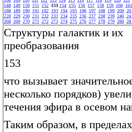
108
109
110
111
112
113
114
115
116
117
118
119
120
121
148
149
150
151
152
153
154
155
156
157
158
159
160
16
188
189
190
191
192
193
194
195
196
197
198
199
200
20
228
229
230
231
232
233
234
235
236
237
238
239
240
24
268
269
270
271
272
273
274
275
276
277
278
279
280
28
Структуры галактик и их
преобразования
153
что вызывает значительное
несколько порядков) увел
течения эфира в осевом н
Таким образом, в предела