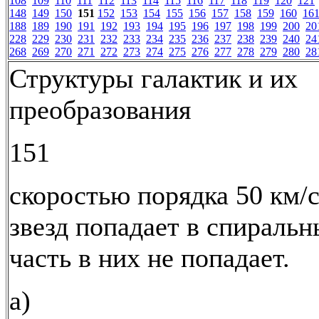
108
109
110
111
112
113
114
115
116
117
118
119
120
121
148
149
150
151
152
153
154
155
156
157
158
159
160
16
188
189
190
191
192
193
194
195
196
197
198
199
200
20
228
229
230
231
232
233
234
235
236
237
238
239
240
24
268
269
270
271
272
273
274
275
276
277
278
279
280
28
Структуры галактик и их
преобразования
151
скоростью порядка 50 км/с
звезд попадает в спиральн
часть в них не попадает.
а)