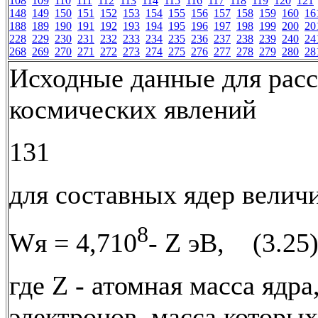
108
109
110
111
112
113
114
115
116
117
118
119
120
121
148
149
150
151
152
153
154
155
156
157
158
159
160
16
188
189
190
191
192
193
194
195
196
197
198
199
200
20
228
229
230
231
232
233
234
235
236
237
238
239
240
24
268
269
270
271
272
273
274
275
276
277
278
279
280
28
Исходные данные для рас
космических явлений
131
для составных ядер велич
8
Wя = 4,710
- Z эВ, (3.25
где Z - атомная масса ядра
электронов, масса которых