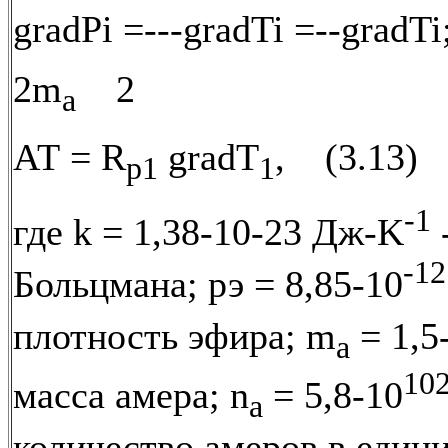
gradPi =---gradTi =--gradT
2m
2
a
АТ = R
gradT
, (3.13)
p1
1
-1
где k = 1,38-10-23 Дж-K
-12
Больцмана; рэ = 8,85-10
плотность эфира; m
= 1,5
a
10
масса амера; n
= 5,8-10
a
количество амеров в един