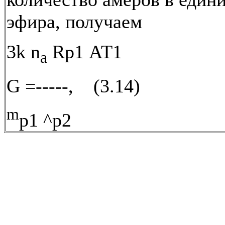
эфира, получаем
3k n
Rp1 АТ1
a
G =-----, (3.14)
m
p1 ^p2