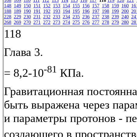
108
109
110
111
112
113
114
115
116
117
118
119
120
121
148
149
150
151
152
153
154
155
156
157
158
159
160
16
188
189
190
191
192
193
194
195
196
197
198
199
200
20
228
229
230
231
232
233
234
235
236
237
238
239
240
24
268
269
270
271
272
273
274
275
276
277
278
279
280
28
118
Глава 3.
-81
= 8,2-10
КПа.
Гравитационная постоянн
быть выражена через пар
и параметры протонов - пе
создающего в пространств