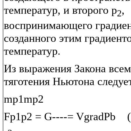
температур, и второго р
,
2
воспринимающего градиен
созданного этим градиент
температур.
Из выражения Закона все
тяготения Ньютона следует
mp1mp2
Fp1p2 = G----= VgradPb (