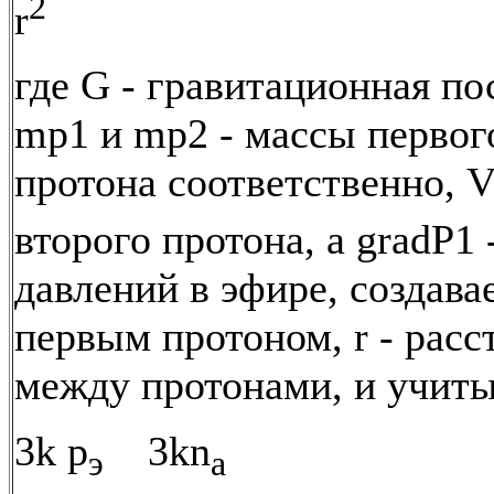
2
r
где G - гравитационная по
mp1 и mp2 - массы первог
протона соответственно, 
второго протона, а gradP1 
давлений в эфире, создав
первым протоном, r - расс
между протонами, и учиты
3k р
3kn
э
a