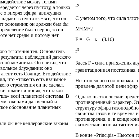
заимодействие между телами
2
едается через пустоту, а только
r
ие о вихрях эфира, движущих
С учетом того, что сила тяго
 падают в пустоте: «все, что он
еет основания; он должен был бы
M^iM^2
определение было верно, то он
тоте нет среды и потому нет
F = - G---r. (3.16)
3
r
ого тяготения тел. Основатель
 результаты наблюдений датского
сной механики. Он считал, что
Здесь F - сила притяжения дв
звольное блуждание: оно
гравитационная постоянная, 
 агент есть Солнце. Его действие
ил, что «тяжесть есть взаимное
Ньютон много сил положил н
ого стремления он не сделал.
привлечь для этой цели эфир
ия планет и понял, что такой
уша» всей планетной системы. В
Однако ньютоновские предст
ими законами дал вечный и
противоречивый характер. Эт
ское обоснование планетных
структуру эфира газоподобно
свойства газов в те времена 
противоречия, и, в конце ко
али бы все кеплеровские законы
физические основы тяготения
В конце «Principia» Ньютон г