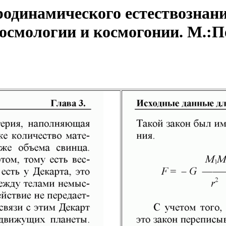
одинамического естествознани
смологии и космогонии. М.:Пет