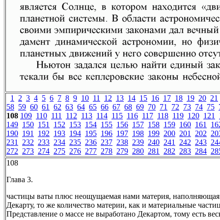
1
2
3
4
5
6
7
8
9
10
11
12
13
14
15
16
17
18
19
20
21
58
59
60
61
62
63
64
65
66
67
68
69
70
71
72
73
74
75
108
109
110
111
112
113
114
115
116
117
118
119
120
121
149
150
151
152
153
154
155
156
157
158
159
160
161
16
190
191
192
193
194
195
196
197
198
199
200
201
202
20
231
232
233
234
235
236
237
238
239
240
241
242
243
24
272
273
274
275
276
277
278
279
280
281
282
283
284
28
108
Глава 3.
частицы ваты плюс неощущаемая нами материя, наполняющая 
Декарту, то же количество материи, как и материальные части
Представление о массе не выработано Декартом, тому есть ве