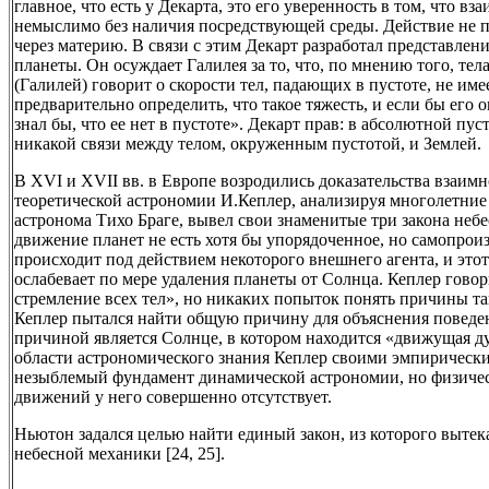
главное, что есть у Декарта, это его уверенность в том, что в
немыслимо без наличия посредствующей среды. Действие не пер
через материю. В связи с этим Декарт разработал представлен
планеты. Он осуждает Галилея за то, что, по мнению того, тела
(Галилей) говорит о скорости тел, падающих в пустоте, не им
предварительно определить, что такое тяжесть, и если бы его 
знал бы, что ее нет в пустоте». Декарт прав: в абсолютной пус
никакой связи между телом, окруженным пустотой, и Землей.
В XVI и XVII вв. в Европе возродились доказательства взаимн
теоретической астрономии И.Кеплер, анализируя многолетние
астронома Тихо Браге, вывел свои знаменитые три закона небе
движение планет не есть хотя бы упорядоченное, но самопрои
происходит под действием некоторого внешнего агента, и этот
ослабевает по мере удаления планеты от Солнца. Кеплер говор
стремление всех тел», но никаких попыток понять причины так
Кеплер пытался найти общую причину для объяснения поведен
причиной является Солнце, в котором находится «движущая д
области астрономического знания Кеплер своими эмпирическ
незыблемый фундамент динамической астрономии, но физиче
движений у него совершенно отсутствует.
Ньютон задался целью найти единый закон, из которого вытек
небесной механики [24, 25].