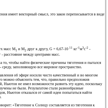
тения имеет векторный смысл, это закон переписывается в виде
11
-1
3
-2
ух масс М
и М
друг к другу, G = 6,67-10
кг
м
с
-
1
2
г - расстояние между центрами масс.
а то, чтобы найти физические причины тяготения и пытался
 - среду, заполняющую все мировое пространство.
авления об эфире носили чисто качественный и во многом
о можно объяснить тем, что, правильно предположив
й, Ньютон не имел возможности развить эту идею, поскольку
изучены не были. Результатом стали разнообразные
нцов, Ньютон отказался от самой идеи попытаться найти
.
оворит: «Тяготение к Солнцу составляется из тяготения к