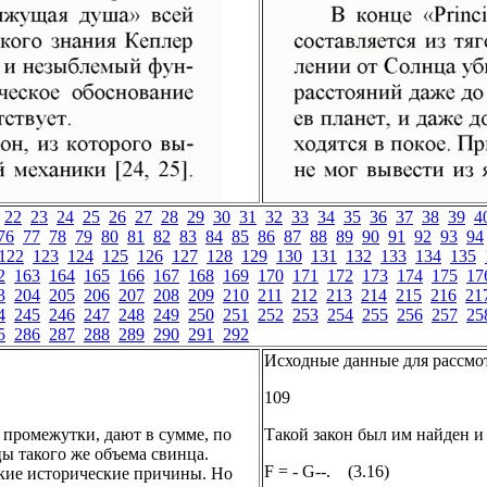
22
23
24
25
26
27
28
29
30
31
32
33
34
35
36
37
38
39
4
76
77
78
79
80
81
82
83
84
85
86
87
88
89
90
91
92
93
94
122
123
124
125
126
127
128
129
130
131
132
133
134
135
2
163
164
165
166
167
168
169
170
171
172
173
174
175
17
3
204
205
206
207
208
209
210
211
212
213
214
215
216
21
4
245
246
247
248
249
250
251
252
253
254
255
256
257
25
5
286
287
288
289
290
291
292
Исходные данные для рассмо
109
промежутки, дают в сумме, по
Такой закон был им найден и
цы такого же объема свинца.
F = - G--. (3.16)
ские исторические причины. Но