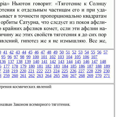
0
41
42
43
44
45
46
47
48
49
50
51
52
53
54
55
56
57
95
96
97
98
99
100
101
102
103
104
105
106
107
136
137
138
139
140
141
142
143
144
145
146
147
148
6
177
178
179
180
181
182
183
184
185
186
187
188
189
7
218
219
220
221
222
223
224
225
226
227
228
229
230
8
259
260
261
262
263
264
265
266
267
268
269
270
271
трения космических явлений
 назван Законом всемирного тяготения.