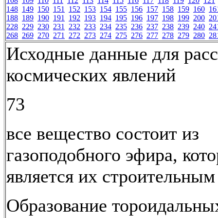
108
109
110
111
112
113
114
115
116
117
118
119
120
121
148
149
150
151
152
153
154
155
156
157
158
159
160
16
188
189
190
191
192
193
194
195
196
197
198
199
200
20
228
229
230
231
232
233
234
235
236
237
238
239
240
24
268
269
270
271
272
273
274
275
276
277
278
279
280
28
Исходные данные для рас
космических явлений
73
все вещество состоит из
газоподобного эфира, кот
является их строительным
Образование тороидальных