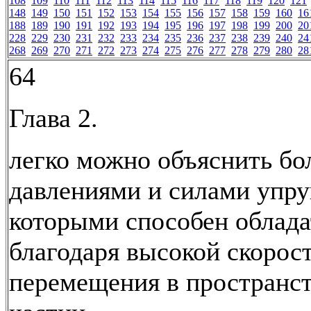
108
109
110
111
112
113
114
115
116
117
118
119
120
121
148
149
150
151
152
153
154
155
156
157
158
159
160
16
188
189
190
191
192
193
194
195
196
197
198
199
200
20
228
229
230
231
232
233
234
235
236
237
238
239
240
24
268
269
270
271
272
273
274
275
276
277
278
279
280
28
64
Глава 2.
легко можно объяснить б
давлениями и силами упру
которыми способен облада
благодаря высокой скорос
перемещения в пространст