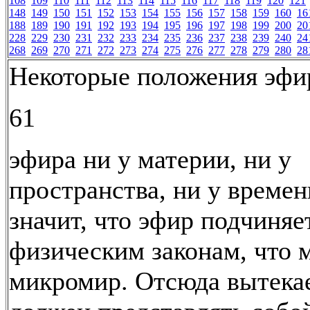
108
109
110
111
112
113
114
115
116
117
118
119
120
121
148
149
150
151
152
153
154
155
156
157
158
159
160
16
188
189
190
191
192
193
194
195
196
197
198
199
200
20
228
229
230
231
232
233
234
235
236
237
238
239
240
24
268
269
270
271
272
273
274
275
276
277
278
279
280
28
Некоторые положения эф
61
эфира ни у материи, ни у
пространства, ни у времен
значит, что эфир подчиняе
физическим законам, что 
микромир. Отсюда вытекае