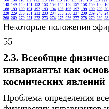
108
109
110
111
112
113
114
115
116
117
118
119
120
121
148
149
150
151
152
153
154
155
156
157
158
159
160
16
188
189
190
191
192
193
194
195
196
197
198
199
200
20
228
229
230
231
232
233
234
235
236
237
238
239
240
24
268
269
270
271
272
273
274
275
276
277
278
279
280
28
Некоторые положения эф
55
2.3. Всеобщие физичес
инварианты как основ
космических явлений
Проблема определения вс
физических инвариантов и