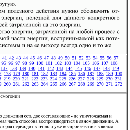
41
42
43
44
45
46
47
48
49
50
51
52
53
54
55
56
57
95
96
97
98
99
100
101
102
103
104
105
106
107
108
137
138
139
140
141
142
143
144
145
146
147
148
149
7
178
179
180
181
182
183
184
185
186
187
188
189
190
8
219
220
221
222
223
224
225
226
227
228
229
230
231
9
260
261
262
263
264
265
266
267
268
269
270
271
272
осмогонии
го движения есть две составляющие - не уничтожаемая и
ая часть способна воспроизводиться в явном движении. А
которая переходит в тепло и уже воспроизвестись в явном