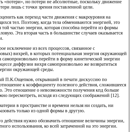
ть «потери», но потери не абсолютные, поскольку движение
отери лишь с точки зрения поставленной цели.
оценить как переход части движения с макроуровня на
ихся тел. Поэтому, когда тела обмениваются энергией, это
я той частью энергии, которая способна перейти из формы
ловую. Эта вторая часть в большинстве случаев оказывается
и.
ое исключение из всех процессов, связанное с
овых) вихрей, в которых потенциальная энергия окружающей
а самопроизвольно перейти в форму кинетической энергии
роцессе диффузии вихря самопроизвольно же возвратиться
нергии окружающей среды.
ный П.К.Ощепков, открывший в печати дискуссию по
 отношение к коэффициенту полезного действия, сложившееся
но. Это отношение о невозможности получения кпд больше
но пересмотреть, исходя из следующих соображений [12].
атерии в пространстве и времени нельзя ни создать, ни
азовать только из одной формы в другую.
 действия нужно обозначить отношение величины энергии,
ного использования, ко всей затраченной на это энергии.