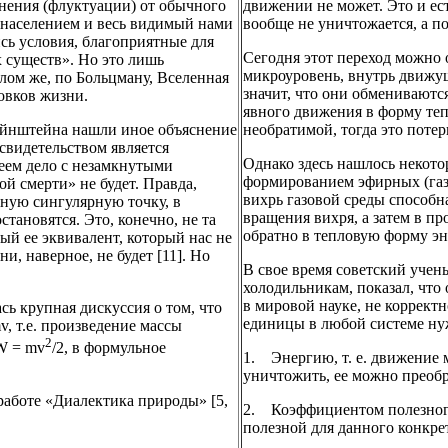
нения (флуктуации) от обычного
движении не может. Это и ес
е населением и весь видимый нами
вообще не уничтожается, а п
лись условия, благоприятные для
Сегодня этот переход можно 
 существ». Но это лишь
микроуровень, внутрь движущ
лом же, по Больцману, Вселенная
значит, что они обмениваютс
овков жизни.
явного движения в форму теп
 Эйнштейна нашли иное объяснение
необратимой, тогда это потер
свидетельством является
Однако здесь нашлось некотор
еем дело с незамкнутыми
формированием эфирных (газ
ой смерти» не будет. Правда,
вихрь газовой среды способн
рную сингулярную точку, в
вращения вихря, а затем в п
становятся. Это, конечно, не та
обратно в тепловую форму э
ый ее эквивалент, который нас не
и, наверное, не будет [11]. Но
В свое время советский уче
холодильникам, показал, что
в мировой науке, не коррект
сь крупная дискуссия о том, что
единицы в любой системе нуж
, т.е. произведение массы
2
 W = mv
/2, в формульное
1. Энергию, т. е. движение м
уничтожить, ее можно преобр
работе «Диалектика природы» [5,
2. Коэффициентом полезного
полезной для данного конкрет