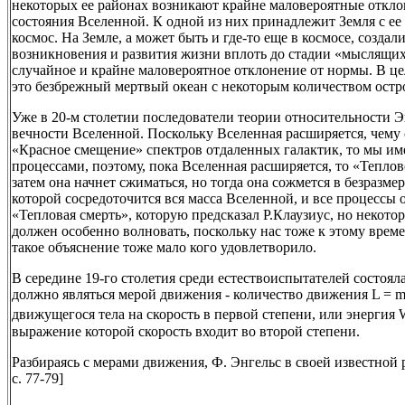
некоторых ее районах возникают крайне маловероятные откло
состояния Вселенной. К одной из них принадлежит Земля с е
космос. На Земле, а может быть и где-то еще в космосе, созда
возникновения и развития жизни вплоть до стадии «мыслящих
случайное и крайне маловероятное отклонение от нормы. В це
это безбрежный мертвый океан с некоторым количеством остр
Уже в 20-м столетии последователи теории относительности
вечности Вселенной. Поскольку Вселенная расширяется, чему 
«Красное смещение» спектров отдаленных галактик, то мы им
процессами, поэтому, пока Вселенная расширяется, то «Теплов
затем она начнет сжиматься, но тогда она сожмется в безразме
которой сосредоточится вся масса Вселенной, и все процессы о
«Тепловая смерть», которую предсказал Р.Клаузиус, но некотор
должен особенно волновать, поскольку нас тоже к этому времен
такое объяснение тоже мало кого удовлетворило.
В середине 19-го столетия среди естествоиспытателей состояла
должно являться мерой движения - количество движения L = mv
движущегося тела на скорость в первой степени, или энергия
выражение которой скорость входит во второй степени.
Разбираясь с мерами движения, Ф. Энгельс в своей известной 
с. 77-79]