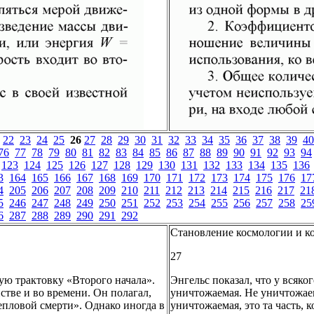
22
23
24
25
26
27
28
29
30
31
32
33
34
35
36
37
38
39
40
76
77
78
79
80
81
82
83
84
85
86
87
88
89
90
91
92
93
94
123
124
125
126
127
128
129
130
131
132
133
134
135
136
3
164
165
166
167
168
169
170
171
172
173
174
175
176
17
4
205
206
207
208
209
210
211
212
213
214
215
216
217
21
5
246
247
248
249
250
251
252
253
254
255
256
257
258
25
6
287
288
289
290
291
292
Становление космологии и к
27
ую трактовку «Второго начала».
Энгельс показал, что у всяко
стве и во времени. Он полагал,
уничтожаемая. Не уничтожаем
Тепловой смерти». Однако иногда в
уничтожаемая, это та часть, 