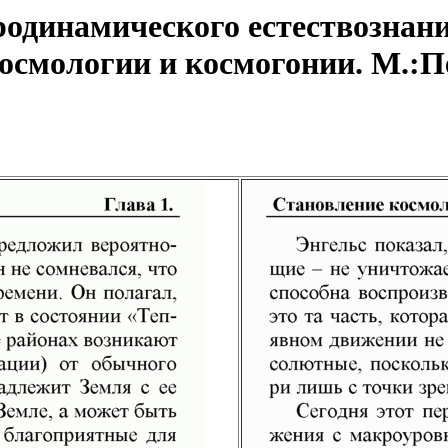
одинамического естествознани
смологии и космогонии. М.:Пет