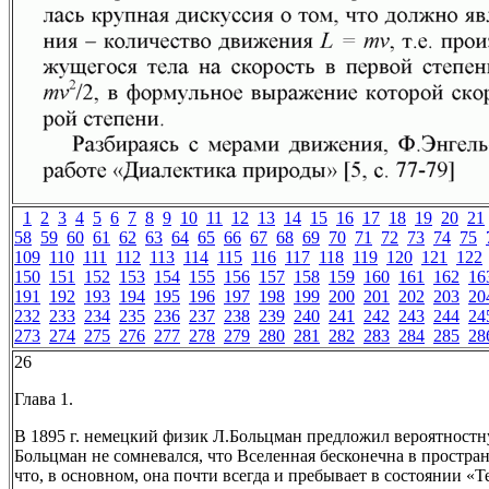
1
2
3
4
5
6
7
8
9
10
11
12
13
14
15
16
17
18
19
20
21
58
59
60
61
62
63
64
65
66
67
68
69
70
71
72
73
74
75
109
110
111
112
113
114
115
116
117
118
119
120
121
122
150
151
152
153
154
155
156
157
158
159
160
161
162
16
191
192
193
194
195
196
197
198
199
200
201
202
203
20
232
233
234
235
236
237
238
239
240
241
242
243
244
24
273
274
275
276
277
278
279
280
281
282
283
284
285
28
26
Глава 1.
В 1895 г. немецкий физик Л.Больцман предложил вероятностн
Больцман не сомневался, что Вселенная бесконечна в простран
что, в основном, она почти всегда и пребывает в состоянии «