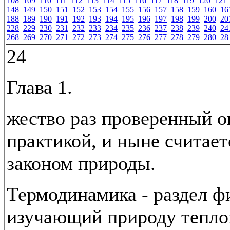
108
109
110
111
112
113
114
115
116
117
118
119
120
121
148
149
150
151
152
153
154
155
156
157
158
159
160
16
188
189
190
191
192
193
194
195
196
197
198
199
200
20
228
229
230
231
232
233
234
235
236
237
238
239
240
24
268
269
270
271
272
273
274
275
276
277
278
279
280
28
24
Глава 1.
жество раз проверенный о
практикой, и ныне считае
законом природы.
Термодинамика - раздел ф
изучающий природу тепл