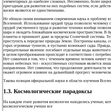
элементарных до наиболее сложных. Несомненно, более широк
пригодным для развития на них подобных систем, если дейст
жизни являются не единственными.
Не обошла своим вниманием современная наука и проблему в
Вселенной. Использование орудий труда позволило человеку с
орудий умственного труда и развитие техники вообще позволи
шара и овладеть ближайшим космическим пространством. В бу
планеты и проникнет даже за пределы Солнечной системы. Те
приступить к переделке природы Земли. Построены каналы, с
горах огромные туннели, в пустынях возникают сады. Правда
отрицательные явления: погибают отдельные виды животного м
в целом преобразования происходят в соответствии с потребн
Нет сомнения в том, что с течением времени человек начнет 
новых небесных тел - искусственных спутников является лиш
направлении. Нет сомнения, что продолжение деятельности че
окажет огромное влияние на дальнейший прогресс человеческ
Такова позиция официальной науки в области изучения Вселе
1.3. Космологические парадоксы
На каждом этапе развития космологии находились ученые, кот
космологическом учении все