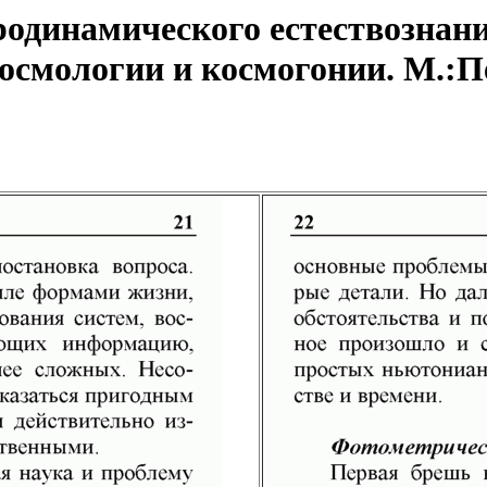
одинамического естествознани
смологии и космогонии. М.:Пет