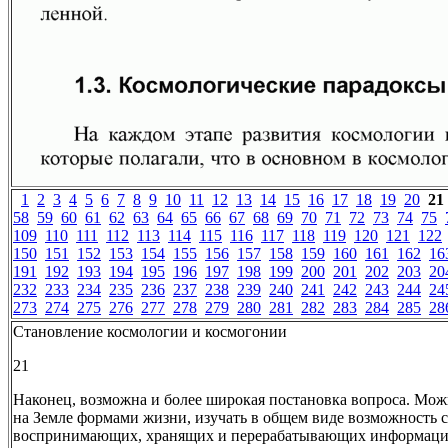
1
2
3
4
5
6
7
8
9
10
11
12
13
14
15
16
17
18
19
20
21
58
59
60
61
62
63
64
65
66
67
68
69
70
71
72
73
74
75
109
110
111
112
113
114
115
116
117
118
119
120
121
122
150
151
152
153
154
155
156
157
158
159
160
161
162
16
191
192
193
194
195
196
197
198
199
200
201
202
203
20
232
233
234
235
236
237
238
239
240
241
242
243
244
24
273
274
275
276
277
278
279
280
281
282
283
284
285
28
Становление космологии и космогонии
21
Наконец, возможна и более широкая постановка вопроса. Мож
на Земле формами жизни, изучать в общем виде возможность 
воспринимающих, хранящих и перерабатывающих информацию