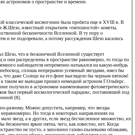
х астрономов о пространстве и времени.
ой классической космогонии была пробита еще в XVIII в. В
ом Ж.Шезо, известный открытием «пятихвостой» кометы,
нственной бесконечности Вселенной. В ту пору о
ем и не подозревали, а потому рассуждения Шезо касались
л Шезо, что в бесконечной Вселенной существует
д и они распределены в пространстве равномерно, то тогда по
земного наблюдателя непременно натыкался на какую-нибудь
то небосвод, сплошь непрерывно усеянный звездами, имел бы
, что даже Солнце на его фоне выглядело бы черным пятном!
. к таким же выводам пришел немецкий астроном Г.Ольберс.
ение получило в астрономии наименование фотометрического
аков был первый космологический парадокс, поставивший под
енной [8].
 по-разному. Можно допустить, например, что звезды
 неравномерно. Но тогда в некоторых направлениях на
мало звезд, а в других, если звезд бесчисленное множество, их
ы бесконечно яркие пятна, чего, как известно, нет. Когда
остранство не пусто, а заполнено газово-пылевыми облаками,
ть, что такие облака, поглощая свет, избавляют нас от