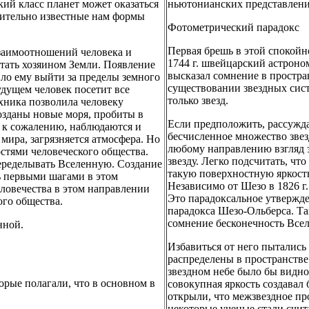
ий класс планет может оказаться
ньютонианских представления
вительно известные нам формы
Фотометрический парадокс
Первая брешь в этой спокойн
заимоотношений человека и
1744 г. швейцарский астрон
тать хозяином Земли. Появление
высказал сомнение в простра
ло ему выйти за пределы земного
существовании звездных сист
дущем человек посетит все
только звезд.
хника позволила человеку
озданы новые моря, пробиты в
Если предположить, рассужда
, к сожалению, наблюдаются и
бесчисленное множество звез
ира, загрязняется атмосфера. Но
любому направлению взгляд 
остями человеческого общества.
звезду. Легко подсчитать, ч
переделывать Вселенную. Создание
такую поверхностную яркость
ь первыми шагами в этом
Независимо от Шезо в 1826 г
ловечества в этом направлении
Это парадоксальное утвержд
ого общества.
парадокса Шезо-Ольберса. Т
сомнение бесконечность Всел
нной.
Избавиться от него пытались
распределены в пространстве
звездном небе было бы видно 
орые полагали, что в основном в
совокупная яркость создавал б
открыли, что межзвездное пр
некоторые ученые стали счита