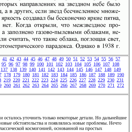
41
42
43
44
45
46
47
48
49
50
51
52
53
54
55
56
57
95
96
97
98
99
100
101
102
103
104
105
106
107
108
137
138
139
140
141
142
143
144
145
146
147
148
149
7
178
179
180
181
182
183
184
185
186
187
188
189
190
8
219
220
221
222
223
224
225
226
227
228
229
230
231
9
260
261
262
263
264
265
266
267
268
269
270
271
272
 осталось уточнить только некоторые детали. Но дальнейшие
новые обстоятельства и появлялись новые проблемы. Нечто
лассической космогонией, основанной на простых