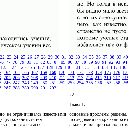
22
23
24
25
26
27
28
29
30
31
32
33
34
35
36
37
38
39
40
76
77
78
79
80
81
82
83
84
85
86
87
88
89
90
91
92
93
94
123
124
125
126
127
128
129
130
131
132
133
134
135
136
3
164
165
166
167
168
169
170
171
172
173
174
175
176
17
4
205
206
207
208
209
210
211
212
213
214
215
216
217
21
5
246
247
248
249
250
251
252
253
254
255
256
257
258
25
6
287
288
289
290
291
292
22
Глава 1.
но, не ограничиваясь известными
основные проблемы решены, и
существования систем,
исследования открывали все 
, начиная от самых
аналогичное произошло и с к