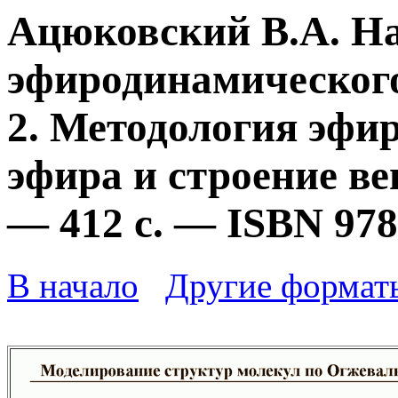
Ацюковский В.А. Н
эфиродинамического
2. Методология эфи
эфира и строение ве
— 412 с. — ISBN 978
В начало
Другие формат