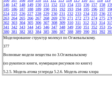
106
107
108
109
110
111
112
113
114
115
116
117
118
119
146
147
148
149
150
151
152
153
154
155
156
157
158
15
185
186
187
188
189
190
191
192
193
194
195
196
197
19
224
225
226
227
228
229
230
231
232
233
234
235
236
23
263
264
265
266
267
268
269
270
271
272
273
274
275
27
302
303
304
305
306
307
308
309
310
311
312
313
314
31
341
342
343
344
345
346
347
348
349
350
351
352
353
35
380
381
382
383
384
385
386
387
388
389
390
391
392
39
Моделирование структур молекул по Огжевальскому.
377
Волновые модели вещества по З.Огжевальскому
(из рукописи книги, нумерация рисунков по книге)
5.2.5. Модель атома углерода 5.2.6. Модель атома хлора