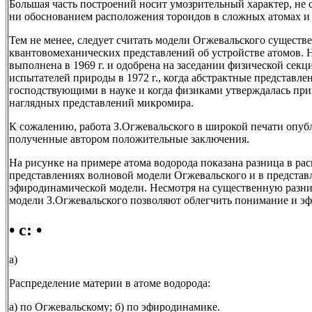
Большая часть построений носит умозрительный характер, не
ни обоснованием расположения тороидов в сложных атомах и 
Тем не менее, следует считать модели Огжевальского существ
квантовомеханических представлений об устройстве атомов. На
выполнена в 1969 г. и одобрена на заседании физической сек
испытателей природы в 1972 г., когда абстрактные представл
господствующими в науке и когда физиками утверждалась пр
наглядных представлений микромира.
К сожалению, работа З.Огжевальского в широкой печати опубл
полученные автором положительные заключения.
На рисунке на примере атома водорода показана разница в ра
представлениях волновой модели Огжевальского и в представ
эфиродинамической модели. Несмотря на существенную разницу
модели З.Огжевальского позволяют облегчить понимание и э
• с: •
а)
Распределение материи в атоме водорода:
а) по Огжевальскому; б) по эфиродинамике.