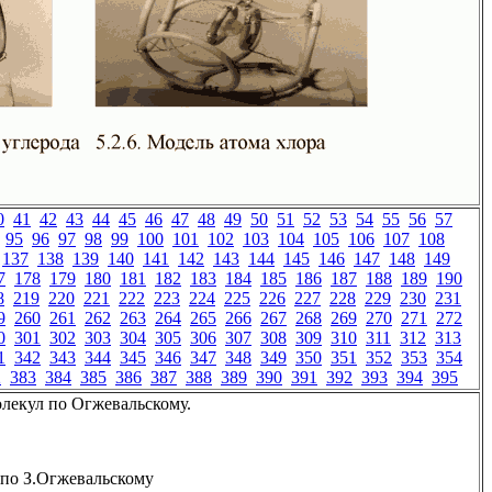
0
41
42
43
44
45
46
47
48
49
50
51
52
53
54
55
56
57
95
96
97
98
99
100
101
102
103
104
105
106
107
108
137
138
139
140
141
142
143
144
145
146
147
148
149
7
178
179
180
181
182
183
184
185
186
187
188
189
190
8
219
220
221
222
223
224
225
226
227
228
229
230
231
9
260
261
262
263
264
265
266
267
268
269
270
271
272
0
301
302
303
304
305
306
307
308
309
310
311
312
313
1
342
343
344
345
346
347
348
349
350
351
352
353
354
2
383
384
385
386
387
388
389
390
391
392
393
394
395
лекул по Огжевальскому.
по З.Огжевальскому