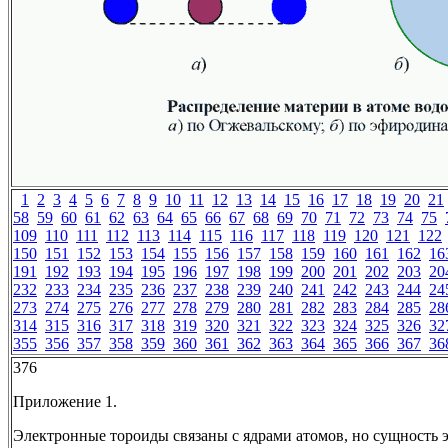
1
2
3
4
5
6
7
8
9
10
11
12
13
14
15
16
17
18
19
20
21
58
59
60
61
62
63
64
65
66
67
68
69
70
71
72
73
74
75
109
110
111
112
113
114
115
116
117
118
119
120
121
122
150
151
152
153
154
155
156
157
158
159
160
161
162
16
191
192
193
194
195
196
197
198
199
200
201
202
203
20
232
233
234
235
236
237
238
239
240
241
242
243
244
24
273
274
275
276
277
278
279
280
281
282
283
284
285
28
314
315
316
317
318
319
320
321
322
323
324
325
326
32
355
356
357
358
359
360
361
362
363
364
365
366
367
36
376
Приложение 1.
Электронные тороиды связаны с ядрами атомов, но сущность э