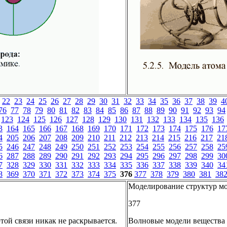
22
23
24
25
26
27
28
29
30
31
32
33
34
35
36
37
38
39
4
76
77
78
79
80
81
82
83
84
85
86
87
88
89
90
91
92
93
94
123
124
125
126
127
128
129
130
131
132
133
134
135
136
3
164
165
166
167
168
169
170
171
172
173
174
175
176
17
4
205
206
207
208
209
210
211
212
213
214
215
216
217
21
5
246
247
248
249
250
251
252
253
254
255
256
257
258
25
6
287
288
289
290
291
292
293
294
295
296
297
298
299
30
7
328
329
330
331
332
333
334
335
336
337
338
339
340
34
8
369
370
371
372
373
374
375
376
377
378
379
380
381
38
Моделирование структур мо
377
той связи никак не раскрывается.
Волновые модели вещества 