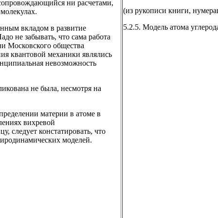
 сопровождающийся ни расчетами,
(из рукописи книги, нумера
молекулах.
5.2.5. Модель атома углерод
енным вкладом в развитие
до не забывать, что сама работа
ции Московского общества
ения квантовой механики являлись
инципиальная невозможность
икована не была, несмотря на
спределении материи в атоме в
лениях вихревой
, следует констатировать, что
фиродинамических моделей.