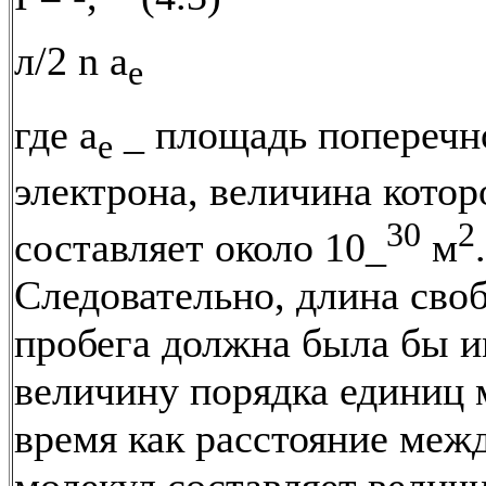
л/2 n а
е
где а
_ площадь поперечн
е
электрона, величина котор
30
2
составляет около 10_
м
.
Следовательно, длина сво
пробега должна была бы и
величину порядка единиц м
время как расстояние меж
молекул составляет велич