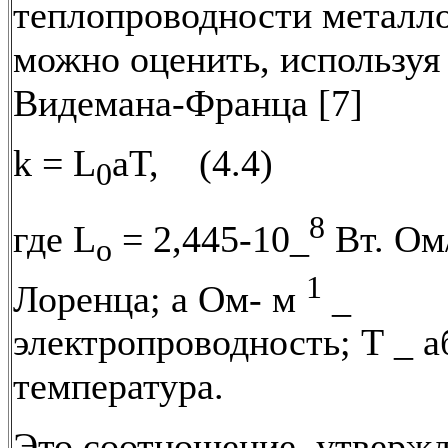
теплопроводности металло
можно оценить, используя
Видемана-Франца [7]
k = L
aT, (4.4)
0
8
где L
= 2,445-10_
Вт. Ом
o
1
Лоренца; а Ом- м
_
электропроводность; Т _ 
температура.
Это соотношение, утверж