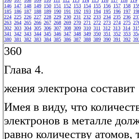
106
107
108
109
110
111
112
113
114
115
116
117
118
119
146
147
148
149
150
151
152
153
154
155
156
157
158
15
185
186
187
188
189
190
191
192
193
194
195
196
197
19
224
225
226
227
228
229
230
231
232
233
234
235
236
23
263
264
265
266
267
268
269
270
271
272
273
274
275
27
302
303
304
305
306
307
308
309
310
311
312
313
314
31
341
342
343
344
345
346
347
348
349
350
351
352
353
35
380
381
382
383
384
385
386
387
388
389
390
391
392
39
360
Глава 4.
жения электрона составит 
Имея в виду, что количест
электронов в металле дол
равно количеству атомов, 