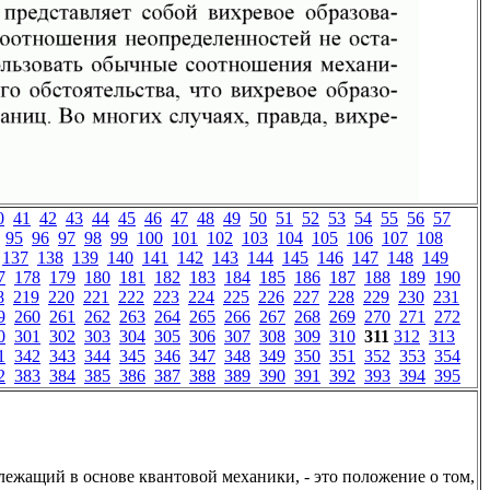
0
41
42
43
44
45
46
47
48
49
50
51
52
53
54
55
56
57
95
96
97
98
99
100
101
102
103
104
105
106
107
108
137
138
139
140
141
142
143
144
145
146
147
148
149
7
178
179
180
181
182
183
184
185
186
187
188
189
190
8
219
220
221
222
223
224
225
226
227
228
229
230
231
9
260
261
262
263
264
265
266
267
268
269
270
271
272
0
301
302
303
304
305
306
307
308
309
310
311
312
313
1
342
343
344
345
346
347
348
349
350
351
352
353
354
2
383
384
385
386
387
388
389
390
391
392
393
394
395
ежащий в основе квантовой механики, - это положение о том,