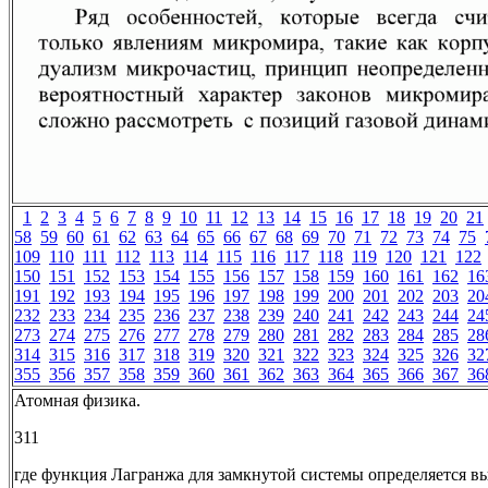
1
2
3
4
5
6
7
8
9
10
11
12
13
14
15
16
17
18
19
20
21
58
59
60
61
62
63
64
65
66
67
68
69
70
71
72
73
74
75
109
110
111
112
113
114
115
116
117
118
119
120
121
122
150
151
152
153
154
155
156
157
158
159
160
161
162
16
191
192
193
194
195
196
197
198
199
200
201
202
203
20
232
233
234
235
236
237
238
239
240
241
242
243
244
24
273
274
275
276
277
278
279
280
281
282
283
284
285
28
314
315
316
317
318
319
320
321
322
323
324
325
326
32
355
356
357
358
359
360
361
362
363
364
365
366
367
36
Атомная физика.
311
где функция Лагранжа для замкнутой системы определяется 