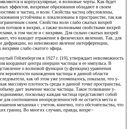
являются и корпускулярные, и волновые черты. Как будет
тных эффектов, вихревые образования обладают в своем
остями и частиц, и волн. Свойства частиц обусловлены,
бразования устойчивы и локализованы в пространстве, так как
пограничным слоем. Свойства волн слабо сжатых вихрей
я потоков в вихрях, а также волновыми свойствами вихрей
елами, в том числе и с вихрями. Для сильно сжатых вихрей
ают, что находит отражение в физических явлениях. Так, для
е дифракции, но невозможно явление интерференции,
х вихрями слабо сжатого эфира.
утый Гейзенбергом в 1927 г. [19], утверждает невозможность
ия координат центра инерции частицы и ее импульса. В
дставление о волновой функции (у-функции) уравнения
сти вероятности нахождения частицы в данной области
ледователи, как об этом уже упоминалось, показали, что у-
ак массовую плотность среды в данной точке пространства,
объему дает значение массы частицы. Такое толкование у-
родинамике, поскольку каждая частица представляет собой
ае для соотношения неопределенностей не остается места и
шения механики с учетом, конечно, того обстоятельства, что
ких границ. Во многих случаях, правда, вихре¬