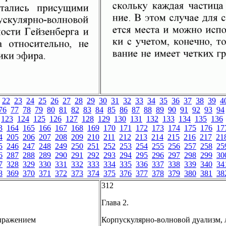
22
23
24
25
26
27
28
29
30
31
32
33
34
35
36
37
38
39
4
76
77
78
79
80
81
82
83
84
85
86
87
88
89
90
91
92
93
94
123
124
125
126
127
128
129
130
131
132
133
134
135
136
3
164
165
166
167
168
169
170
171
172
173
174
175
176
17
4
205
206
207
208
209
210
211
212
213
214
215
216
217
21
5
246
247
248
249
250
251
252
253
254
255
256
257
258
25
6
287
288
289
290
291
292
293
294
295
296
297
298
299
30
7
328
329
330
331
332
333
334
335
336
337
338
339
340
34
8
369
370
371
372
373
374
375
376
377
378
379
380
381
38
312
Глава 2.
выражением
Корпускулярно-волновой дуализм, л