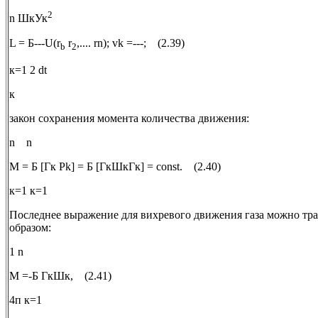
2
n ШкУк
L = Б---U(r
r
,.... rn); vk =---; (2.39)
b
2
к=1 2 dt
к
закон сохранения момента количества движения:
n n
M = Б [Гк Pk] = Б [ГкШкГк] = const. (2.40)
к=1 к=1
Последнее выражение для вихревого движения газа можно т
образом:
1 n
М =-Б ГкШк, (2.41)
4п к=1