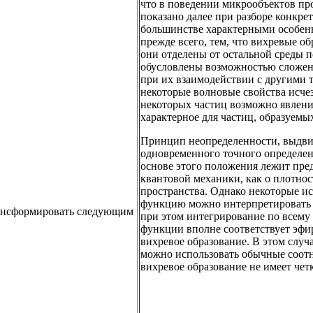
что в поведении микрообъектов про
показано далее при разборе конкре
большинстве характерными особенн
прежде всего, тем, что вихревые о
они отделены от остальной среды 
обусловлены возможностью сложени
при их взаимодействии с другими т
некоторые волновые свойства исчез
некоторых частиц возможно явлени
характерное для частиц, образуемы
Принцип неопределенности, выдвин
одновременного точного определен
основе этого положения лежит пре
квантовой механики, как о плотно
пространства. Однако некоторые исс
функцию можно интерпретировать к
рансформировать следующим
при этом интегрирование по всему 
функции вполне соответствует эфи
вихревое образование. В этом случ
можно использовать обычные соотно
вихревое образование не имеет чет