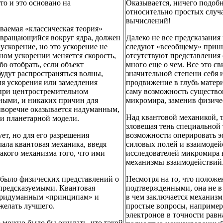
то и это основано на
Оказывается, ничего подобн
относительно простых случа
вычислений!
ваемая «классическая теория»
н, вращающийся вокруг ядра, должен
Далеко не все предсказания
 ускорение, но это ускорение не
следуют «всеобщему» прин
ном ускорении меняется скорость,
отсутствуют представления 
бо отобрать, если объект
много еще о чем. Все это с
будут распространяться волны,
значительной степени себя 
ля ускорения или замедления
продвижение в глубь материи
о при центростремительном
саму возможность существо
нными, и никаких причин для
микромира, заменив физиче
иворечие оказывается надуманным,
Над квантовой механикой, т
и планетарной модели.
зловещая тень специальной
ует, но для его разрешения
возможности оперировать э
лала квантовая механика, введя
силовых полей и взаимодей
акого механизма того, что ими
исследователей микромира 
механизмы взаимодействий
и было физических представлений о
Несмотря на то, что полож
 предсказуемыми. Квантовая
подтвержденными, она не в 
 придуманным «принципам» и
в чем заключается механизм
желать лучшего.
простые вопросы, например
электронов в точности равн
о можно было бы ожидать, что такой