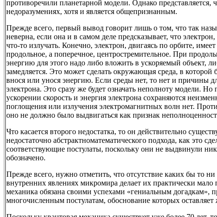
противоречили планетарной модели. Однако представляется, ч
недоразумениях, хотя и является общепризнанным.
Прежде всего, первый вывод говорит лишь о том, что так назы
неверна, если она и в самом деле предсказывает, что электро
что-то излучать. Конечно, электрон, двигаясь по орбите, имеет
продольное, а поперечное, центростремительное. При продоль
энергию для этого надо либо вложить в ускоряемый объект, ли
замедляется. Это может сделать окружающая среда, в которой 
внося или унося энергию. Если среды нет, то нет и причины д
электрона. Это сразу же будет означать неполноту модели. Н
ускорении скорость и энергия электрона сохраняются неизме
поглощения или излучения электромагнитных волн нет. Прот
оно не должно было выдвигаться как признак неполноценност
Что касается второго недостатка, то он действительно существ
недостаточно абстрактноматематического подхода, как это сде
соответствующие постулаты, поскольку они не выдвинули ник
обозначено.
Прежде всего, нужно отметить, что отсутствие каких бы то н
внутренних явлениях микромира делает их практически мало
механика обязана своими успехами «гениальным догадкам»,
многочисленным постулатам, обоснование которых оставляет 
Поскольку квантовая механика существует уже более 70 лет, т