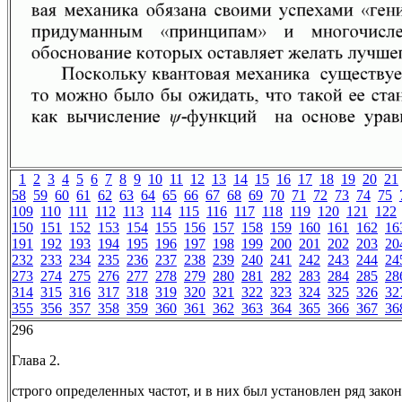
1
2
3
4
5
6
7
8
9
10
11
12
13
14
15
16
17
18
19
20
21
58
59
60
61
62
63
64
65
66
67
68
69
70
71
72
73
74
75
109
110
111
112
113
114
115
116
117
118
119
120
121
122
150
151
152
153
154
155
156
157
158
159
160
161
162
16
191
192
193
194
195
196
197
198
199
200
201
202
203
20
232
233
234
235
236
237
238
239
240
241
242
243
244
24
273
274
275
276
277
278
279
280
281
282
283
284
285
28
314
315
316
317
318
319
320
321
322
323
324
325
326
32
355
356
357
358
359
360
361
362
363
364
365
366
367
36
296
Глава 2.
строго определенных частот, и в них был установлен ряд зако