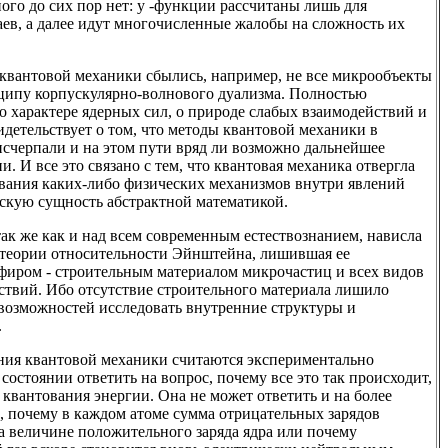
ого до сих пор нет: у -функции рассчитаны лишь для
ев, а далее идут многочисленные жалобы на сложность их
 квантовой механики сбылись, например, не все микрообъекты
ципу корпускулярно-волнового дуализма. Полностью
о характере ядерных сил, о природе слабых взаимодействий и
видетельствует о том, что методы квантовой механики в
исчерпали и на этом пути вряд ли возможно дальнейшее
. И все это связано с тем, что квантовая механика отвергла
вания каких-либо физических механизмов внутри явлений
скую сущность абстрактной математикой.
ак же как и над всем современным естествознанием, нависла
 теории относительности Эйнштейна, лишившая ее
фиром - строительным материалом микрочастиц и всех видов
ствий. Ибо отсутствие строительного материала лишило
возможностей исследовать внутренние структуры и
.
ения квантовой механики считаются экспериментально
состоянии ответить на вопрос, почему все это так происходит,
 квантования энергии. Она не может ответить и на более
, почему в каждом атоме сумма отрицательных зарядов
а величине положительного заряда ядра или почему