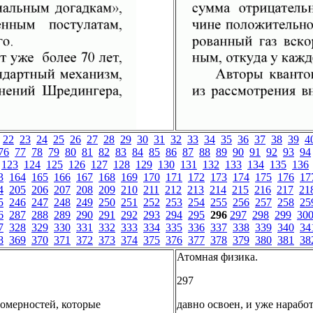
22
23
24
25
26
27
28
29
30
31
32
33
34
35
36
37
38
39
4
76
77
78
79
80
81
82
83
84
85
86
87
88
89
90
91
92
93
94
123
124
125
126
127
128
129
130
131
132
133
134
135
136
3
164
165
166
167
168
169
170
171
172
173
174
175
176
17
4
205
206
207
208
209
210
211
212
213
214
215
216
217
21
5
246
247
248
249
250
251
252
253
254
255
256
257
258
25
6
287
288
289
290
291
292
293
294
295
296
297
298
299
30
7
328
329
330
331
332
333
334
335
336
337
338
339
340
34
8
369
370
371
372
373
374
375
376
377
378
379
380
381
38
Атомная физика.
297
номерностей, которые
давно освоен, и уже нарабо