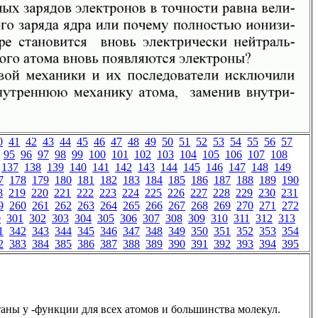
0
41
42
43
44
45
46
47
48
49
50
51
52
53
54
55
56
57
95
96
97
98
99
100
101
102
103
104
105
106
107
108
137
138
139
140
141
142
143
144
145
146
147
148
149
7
178
179
180
181
182
183
184
185
186
187
188
189
190
8
219
220
221
222
223
224
225
226
227
228
229
230
231
9
260
261
262
263
264
265
266
267
268
269
270
271
272
0
301
302
303
304
305
306
307
308
309
310
311
312
313
1
342
343
344
345
346
347
348
349
350
351
352
353
354
2
383
384
385
386
387
388
389
390
391
392
393
394
395
таны у -функции для всех атомов и большинства молекул.