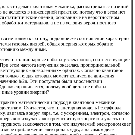
как это делает квантовая механика, рассматривать с позиций
 не делается в инженерной практике, потому что в этом нет
ся статистические оценки, основанные на вероятностном
ва обработки материалов, а не из условия вероятностного
тся не только к фотону, подобное же соотношение характерно
истемы газовых вихрей, общая энергия которых обратно
асстоянию между ними.
ществуют стационарные орбиты у электронов, соответствующие
При этом частота излучения оказалась пропорциональной
ответствующих «дозволенных» орбитах. Согласно квантовой
я только те, для которых момент количества движения
значению h/2n. Эти постулаты были впоследствии
днако спрашивается, почему вообще такие орбиты
и иные уровни энергий?
страктно-математический подход в квантовой механике
недостатком. Считается, что планетарная модель Резерфорда
у, двигаясь вокруг ядра, т.е. с ускорением, электрон, согласно
епрерывно излучать электромагнитную энергию и упасть на
я трудность заключается в том, что излучаемый электроном свет
о мере приближения электрона к ядру, а на самом деле
 колебания совершенно определенной частоты. Спектры