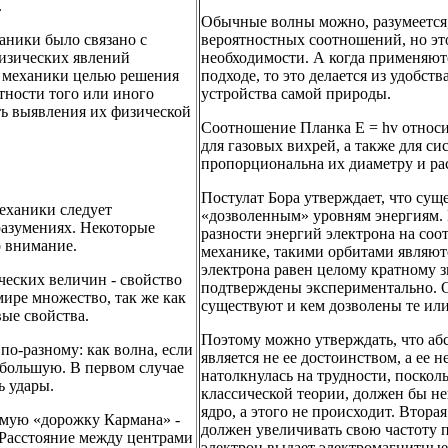
.
Обычные волны можно, разумеется, 
аники было связано с
вероятностных соотношений, но это
физических явлений
необходимости. А когда применяют
й механики целью решения
подходе, то это делается из удобст
тности того или иного
устройства самой природы.
ть выявления их физической
Соотношение Планка E = hv относи
для газовых вихрей, а также для с
пропорциональна их диаметру и р
Постулат Бора утверждает, что су
еханики следует
«дозволенным» уровням энергиям. 
оразумениях. Некоторые
разности энергий электрона на со
о внимание.
механике, такими орбитами являютс
электрона равен целому кратному 
ческих величин - свойство
подтверждены экспериментально. О
ире множество, так же как
существуют и кем дозволены те ил
ые свойства.
Поэтому можно утверждать, что аб
по-разному: как волна, если
является не ее достоинством, а ее 
 большую. В первом случае
натолкнулась на трудности, поскольк
ь удары.
классической теории, должен бы н
ядро, а этого не происходит. Втора
емую «дорожку Кармана» -
должен увеличивать свою частоту п
 Расстояние между центрами
электрон выдает электромагнитные