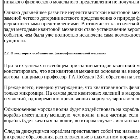
никакого физического модельного представления не получили
Однако дальнейшее развитие нерелятивистской квантовой мех
заменой четкого детерминистского представления о природе 
вероятностными представлениями. В отличие от классическо
задач методами квантовой механики стало установление вероя
события, чем была уже полностью исключена сама возможнос
сущности.
2.2. О некоторых особенностях философии квантовой механики
При всех успехах и всеобщем признании методов квантовой м
констатировать, что вся квантовая механика основана на нед
авторы, например профессор Т.А.Лебедев [28], обратили на эт
Прежде всего, неверно утверждение, что квантованность физи
только микромира. На самом деле квантовых явлений в макром
и явлений, одновременно проявляющих корпускулярно-волнов
Обыкновенная морская волна будет воздействовать на корабль 
корабль имеет длину меньшую, чем волна, и как частица, если
корабль будет качаться на волне, во втором случае - испытыват
След за движущимся кораблем представляет собой так называ
вихревые образования, расположенные в шахматном порядке.