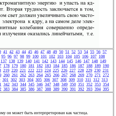
0
41
42
43
44
45
46
47
48
49
50
51
52
53
54
55
56
57
95
96
97
98
99
100
101
102
103
104
105
106
107
108
137
138
139
140
141
142
143
144
145
146
147
148
149
7
178
179
180
181
182
183
184
185
186
187
188
189
190
8
219
220
221
222
223
224
225
226
227
228
229
230
231
9
260
261
262
263
264
265
266
267
268
269
270
271
272
0
301
302
303
304
305
306
307
308
309
310
311
312
313
1
342
343
344
345
346
347
348
349
350
351
352
353
354
2
383
384
385
386
387
388
389
390
391
392
393
394
395
ому он может быть интерпретирован как частица.