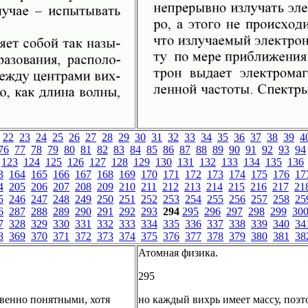
22
23
24
25
26
27
28
29
30
31
32
33
34
35
36
37
38
39
4
76
77
78
79
80
81
82
83
84
85
86
87
88
89
90
91
92
93
94
123
124
125
126
127
128
129
130
131
132
133
134
135
136
3
164
165
166
167
168
169
170
171
172
173
174
175
176
17
4
205
206
207
208
209
210
211
212
213
214
215
216
217
21
5
246
247
248
249
250
251
252
253
254
255
256
257
258
25
6
287
288
289
290
291
292
293
294
295
296
297
298
299
30
7
328
329
330
331
332
333
334
335
336
337
338
339
340
34
8
369
370
371
372
373
374
375
376
377
378
379
380
381
38
Атомная физика.
295
твенно понятными, хотя
но каждый вихрь имеет массу, поэт