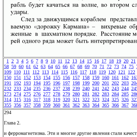
1
2
3
4
5
6
7
8
9
10
11
12
13
14
15
16
17
18
19
20
21
58
59
60
61
62
63
64
65
66
67
68
69
70
71
72
73
74
75
109
110
111
112
113
114
115
116
117
118
119
120
121
122
150
151
152
153
154
155
156
157
158
159
160
161
162
16
191
192
193
194
195
196
197
198
199
200
201
202
203
20
232
233
234
235
236
237
238
239
240
241
242
243
244
24
273
274
275
276
277
278
279
280
281
282
283
284
285
28
314
315
316
317
318
319
320
321
322
323
324
325
326
32
355
356
357
358
359
360
361
362
363
364
365
366
367
36
294
Глава 2.
и ферромагнетизма. Эти и многие другие явления стали качес